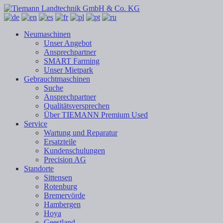
Neumaschinen
Unser Angebot
Ansprechpartner
SMART Farming
Unser Mietpark
Gebrauchtmaschinen
Suche
Ansprechpartner
Qualitätsversprechen
Über TIEMANN Premium Used
Service
Wartung und Reparatur
Ersatzteile
Kundenschulungen
Precision AG
Standorte
Sittensen
Rotenburg
Bremervörde
Hambergen
Hoya
Geestland