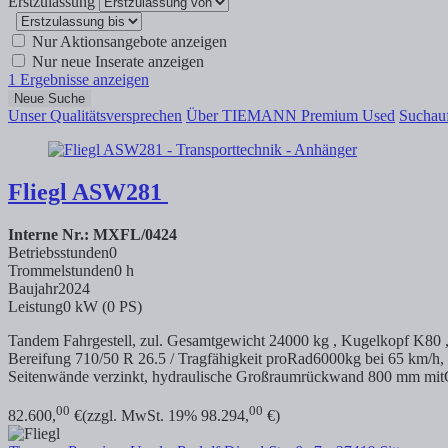
Erstzulassung
Nur Aktionsangebote anzeigen
Nur neue Inserate anzeigen
1
Ergebnisse anzeigen
Neue Suche
Unser Qualitätsversprechen
Über TIEMANN Premium Used
Suchauf
Fliegl
ASW281
Interne Nr.: MXFL/0424
Betriebsstunden
0
Trommelstunden
0 h
Baujahr
2024
Leistung
0 kW (0 PS)
Tandem Fahrgestell, zul. Gesamtgewicht 24000 kg , Kugelkopf K80 , S
Bereifung 710/50 R 26.5 / Tragfähigkeit proRad6000kg bei 65 km/
Seitenwände verzinkt, hydraulische Großraumrückwand 800 mm mitG
00
00
82.600,
€
(zzgl. MwSt. 19% 98.294,
€)