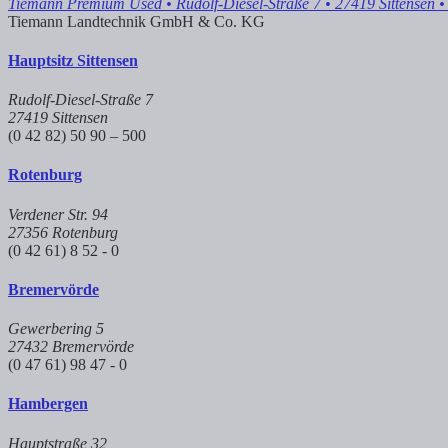
Tiemann Premium Used
• Rudolf-Diesel-Straße 7 • 27419 Sittensen
•
Tiemann Landtechnik GmbH & Co. KG
Hauptsitz Sittensen
Rudolf-Diesel-Straße 7
27419 Sittensen
(0 42 82) 50 90 – 500
Rotenburg
Verdener Str. 94
27356 Rotenburg
(0 42 61) 8 52 - 0
Bremervörde
Gewerbering 5
27432 Bremervörde
(0 47 61) 98 47 - 0
Hambergen
Hauptstraße 32