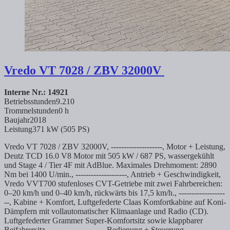
Vredo
VT 7028 / ZBV 32000V
Interne Nr.: 14921
Betriebsstunden
9.210
Trommelstunden
0 h
Baujahr
2018
Leistung
371 kW (505 PS)
Vredo VT 7028 / ZBV 32000V, --------------------, Motor + Leistung,
Deutz TCD 16.0 V8 Motor mit 505 kW / 687 PS, wassergekühlt
und Stage 4 / Tier 4F mit AdBlue. Maximales Drehmoment: 2890
Nm bei 1400 U/min., --------------------, Antrieb + Geschwindigkeit,
Vredo VVT700 stufenloses CVT-Getriebe mit zwei Fahrbereichen:
0–20 km/h und 0–40 km/h, rückwärts bis 17,5 km/h., ------------------
--, Kabine + Komfort, Luftgefederte Claas Komfortkabine auf Koni-
Dämpfern mit vollautomatischer Klimaanlage und Radio (CD).
Luftgefederter Grammer Super-Komfortsitz sowie klappbarer
Beifahrersitz., --------------------, Bedienung + Steuerung,