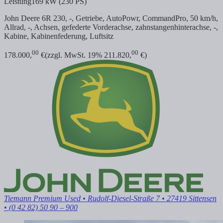
Leistung
169 kW (230 PS)
John Deere 6R 230, -, Getriebe, AutoPowr, CommandPro, 50 km/h,
Allrad, -, Achsen, gefederte Vorderachse,
zahnstangenhinterachse, -,
Kabine, Kabinenfederung, Luftsitz
00
00
178.000,
€
(zzgl. MwSt. 19% 211.820,
€)
Tiemann Premium Used
• Rudolf-Diesel-Straße 7 • 27419 Sittensen
• (0 42 82) 50 90 – 900