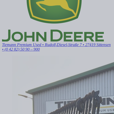
Tiemann Premium Used
• Rudolf-Diesel-Straße 7 • 27419 Sittensen
• (0 42 82) 50 90 – 900