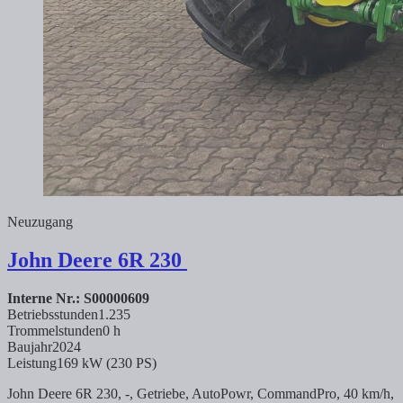
Neuzugang
John Deere
6R 230
Interne Nr.: S00000609
Betriebsstunden
1.235
Trommelstunden
0 h
Baujahr
2024
Leistung
169 kW (230 PS)
John Deere 6R 230, -, Getriebe, AutoPowr, CommandPro, 40 km/h,