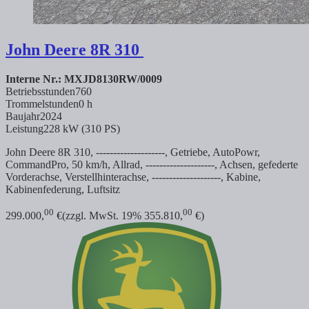
John Deere
8R 310
Interne Nr.: MXJD8130RW/0009
Betriebsstunden
760
Trommelstunden
0 h
Baujahr
2024
Leistung
228 kW (310 PS)
John Deere 8R 310, --------------------, Getriebe, AutoPowr,
CommandPro, 50 km/h, Allrad, --------------------, Achsen, gefederte
Vorderachse, Verstellhinterachse, --------------------, Kabine,
Kabinenfederung, Luftsitz
00
00
299.000,
€
(zzgl. MwSt. 19% 355.810,
€)