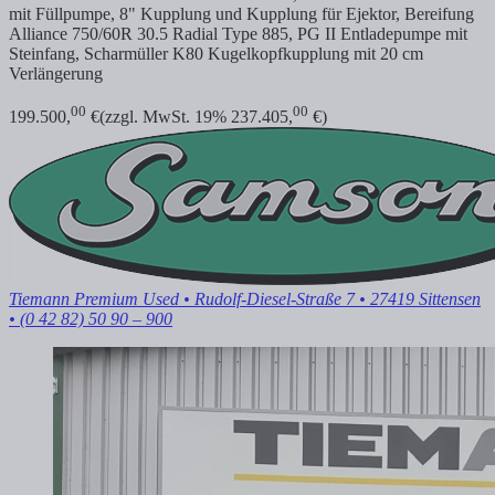
mit Füllpumpe, 8" Kupplung und Kupplung für Ejektor, Bereifung
Alliance 750/60R 30.5 Radial Type 885, PG II Entladepumpe mit
Steinfang, Scharmüller K80 Kugelkopfkupplung mit 20 cm
Verlängerung
00
00
199.500,
€
(zzgl. MwSt. 19% 237.405,
€)
Tiemann Premium Used
• Rudolf-Diesel-Straße 7 • 27419 Sittensen
• (0 42 82) 50 90 – 900