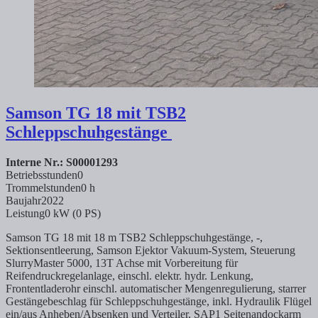
Samson
TG 18 mit TSB2
Schleppschuhgestänge
Interne Nr.: S00001293
Betriebsstunden
0
Trommelstunden
0 h
Baujahr
2022
Leistung
0 kW (0 PS)
Samson TG 18 mit 18 m TSB2 Schleppschuhgestänge, -,
Sektionsentleerung, Samson Ejektor Vakuum-System, Steuerung
SlurryMaster 5000, 13T Achse mit Vorbereitung für
Reifendruckregelanlage, einschl. elektr. hydr. Lenkung,
Frontentladerohr einschl. automatischer Mengenregulierung, starrer
Gestängebeschlag für Schleppschuhgestänge, inkl. Hydraulik Flügel
ein/aus Anheben/Absenken und Verteiler, SAP1 Seitenandockarm