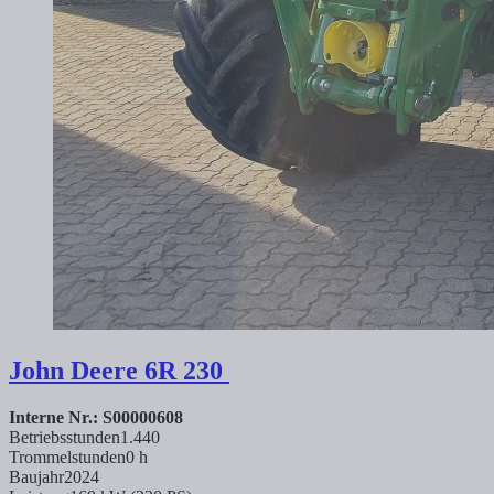
John Deere
6R 230
Interne Nr.: S00000608
Betriebsstunden
1.440
Trommelstunden
0 h
Baujahr
2024