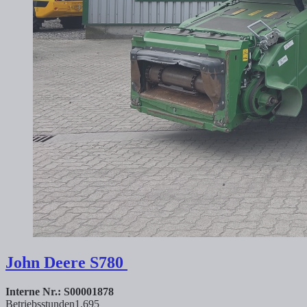
John Deere
S780
Interne Nr.: S00001878
Betriebsstunden
1.695