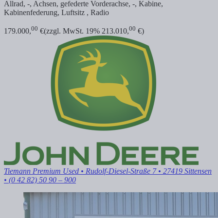
Allrad, -, Achsen, gefederte Vorderachse, -, Kabine,
Kabinenfederung, Luftsitz , Radio
00
00
179.000,
€
(zzgl. MwSt. 19% 213.010,
€)
Tiemann Premium Used
• Rudolf-Diesel-Straße 7 • 27419 Sittensen
• (0 42 82) 50 90 – 900