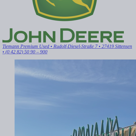
Tiemann Premium Used
• Rudolf-Diesel-Straße 7 • 27419 Sittensen
• (0 42 82) 50 90 – 900