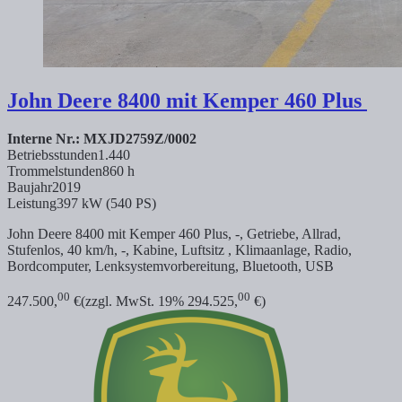
John Deere
8400 mit Kemper 460 Plus
Interne Nr.: MXJD2759Z/0002
Betriebsstunden
1.440
Trommelstunden
860 h
Baujahr
2019
Leistung
397 kW (540 PS)
John Deere 8400 mit Kemper 460 Plus, -, Getriebe, Allrad,
Stufenlos, 40 km/h, -, Kabine, Luftsitz , Klimaanlage, Radio,
Bordcomputer, Lenksystemvorbereitung, Bluetooth, USB
00
00
247.500,
€
(zzgl. MwSt. 19% 294.525,
€)