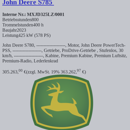
John Deere
S785
Interne Nr.: MXJD325LZ/0001
Betriebsstunden
800
Trommelstunden
400 h
Baujahr
2023
Leistung
425 kW (578 PS)
John Deere S780, --------------------, Motor, John Deere PowerTech-
PSS, --------------------, Getriebe, ProDrive-Getriebe , Stufenlos, 30
km/h, --------------------, Kabine, Premium Kabine, Premium Luftsitz,
Premium-Radio, Lederlenkrad
00
97
305.263,
€
(zzgl. MwSt. 19% 363.262,
€)