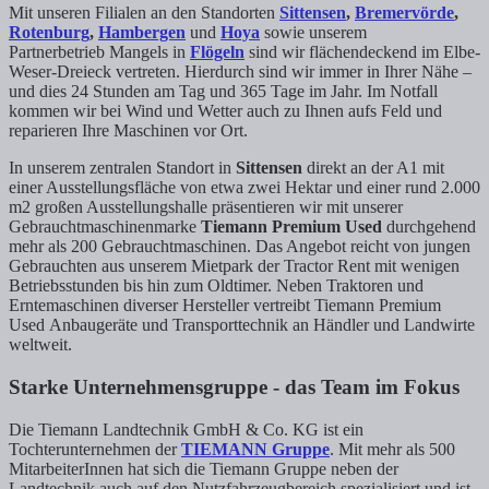
Mit unseren Filialen an den Standorten
Sittensen
,
Bremervörde
,
Rotenburg
,
Hambergen
und
Hoya
sowie unserem
Partnerbetrieb Mangels in
Flögeln
sind wir flächendeckend im Elbe-
Weser-Dreieck vertreten. Hierdurch sind wir immer in Ihrer Nähe –
und dies 24 Stunden am Tag und 365 Tage im Jahr. Im Notfall
kommen wir bei Wind und Wetter auch zu Ihnen aufs Feld und
reparieren Ihre Maschinen vor Ort.
In unserem zentralen Standort in
Sittensen
direkt an der A1 mit
einer Ausstellungsfläche von etwa zwei Hektar und einer rund 2.000
m2 großen Ausstellungshalle präsentieren wir mit unserer
Gebrauchtmaschinenmarke
Tiemann Premium Used
durchgehend
mehr als 200 Gebrauchtmaschinen. Das Angebot reicht von jungen
Gebrauchten aus unserem Mietpark der Tractor Rent mit wenigen
Betriebsstunden bis hin zum Oldtimer. Neben Traktoren und
Erntemaschinen diverser Hersteller vertreibt Tiemann Premium
Used Anbaugeräte und Transporttechnik an Händler und Landwirte
weltweit.
Starke Unternehmensgruppe - das Team im Fokus
Die Tiemann Landtechnik GmbH & Co. KG ist ein
Tochterunternehmen der
TIEMANN Gruppe
. Mit mehr als 500
MitarbeiterInnen hat sich die Tiemann Gruppe neben der
Landtechnik auch auf den Nutzfahrzeugbereich spezialisiert und ist