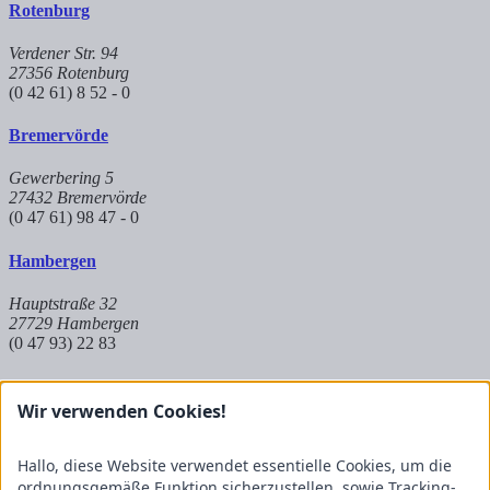
Rotenburg
Verdener Str. 94
27356 Rotenburg
(0 42 61) 8 52 - 0
Bremervörde
Gewerbering 5
27432 Bremervörde
(0 47 61) 98 47 - 0
Hambergen
Hauptstraße 32
27729 Hambergen
(0 47 93) 22 83
Hoya
Wir verwenden Cookies!
Auf dem Kuhkamp 8
27318 Hoya
Hallo, diese Website verwendet essentielle Cookies, um die
(0 42 51) 9 83 8 - 573
ordnungsgemäße Funktion sicherzustellen, sowie Tracking-