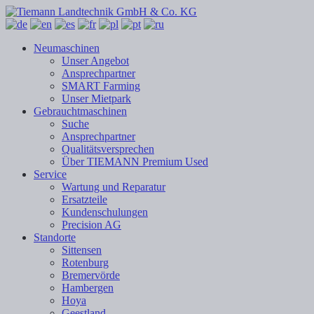
Neumaschinen
Unser Angebot
Ansprechpartner
SMART Farming
Unser Mietpark
Gebrauchtmaschinen
Suche
Ansprechpartner
Qualitätsversprechen
Über TIEMANN Premium Used
Service
Wartung und Reparatur
Ersatzteile
Kundenschulungen
Precision AG
Standorte
Sittensen
Rotenburg
Bremervörde
Hambergen
Hoya
Geestland