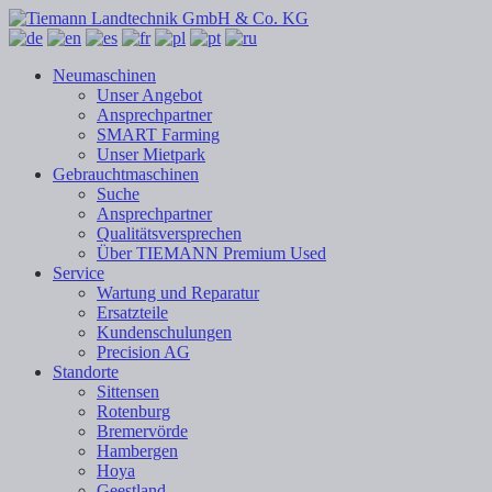
Neumaschinen
Unser Angebot
Ansprechpartner
SMART Farming
Unser Mietpark
Gebrauchtmaschinen
Suche
Ansprechpartner
Qualitätsversprechen
Über TIEMANN Premium Used
Service
Wartung und Reparatur
Ersatzteile
Kundenschulungen
Precision AG
Standorte
Sittensen
Rotenburg
Bremervörde
Hambergen
Hoya
Geestland