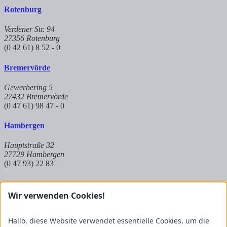
Rotenburg
Verdener Str. 94
27356 Rotenburg
(0 42 61) 8 52 - 0
Bremervörde
Gewerbering 5
27432 Bremervörde
(0 47 61) 98 47 - 0
Hambergen
Hauptstraße 32
27729 Hambergen
(0 47 93) 22 83
Hoya
Wir verwenden Cookies!
Auf dem Kuhkamp 8
27318 Hoya
Hallo, diese Website verwendet essentielle Cookies, um die
(0 42 51) 9 83 8 - 573