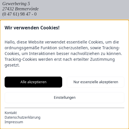
Gewerbering 5
27432 Bremervörde
(0 47 61) 98 47 - 0
Hambergen
Wir verwenden Cookies!
Hauptstraße 32
Hallo, diese Website verwendet essentielle Cookies, um die
27729 Hambergen
(0 47 93) 22 83
ordnungsgemäße Funktion sicherzustellen, sowie Tracking-
Cookies, um Interaktionen besser nachvollziehen zu können.
Hoya
Tracking-Cookies werden erst nach erteilter Zustimmung
gesetzt.
Auf dem Kuhkamp 8
27318 Hoya
(0 42 51) 9 83 8 - 573
Alle akzeptieren
Nur essenzielle akzeptieren
Partnerbetrieb Mangels
Einstellungen
Raiffeisenstraße 20
27624 Geestland
Kontakt
(0 47 45) 23 697 - 50
Datenschutzerklärung
Impressum