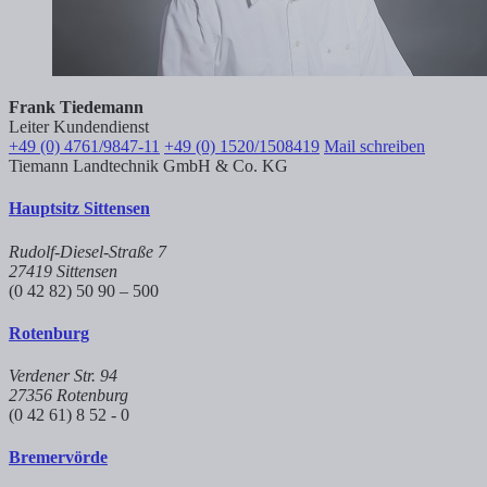
Frank Tiedemann
Leiter Kundendienst
+49 (0) 4761/9847-11
+49 (0) 1520/1508419
Mail schreiben
Tiemann Landtechnik GmbH & Co. KG
Hauptsitz Sittensen
Rudolf-Diesel-Straße 7
27419 Sittensen
(0 42 82) 50 90 – 500
Rotenburg
Verdener Str. 94
27356 Rotenburg
(0 42 61) 8 52 - 0
Bremervörde