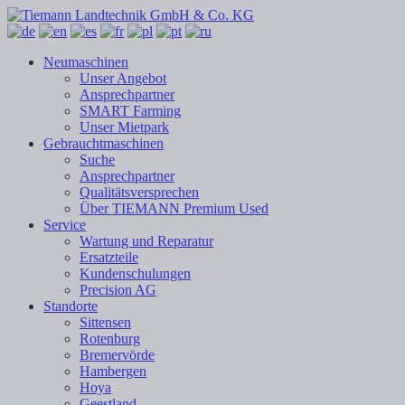
Neumaschinen
Unser Angebot
Ansprechpartner
SMART Farming
Unser Mietpark
Gebrauchtmaschinen
Suche
Ansprechpartner
Qualitätsversprechen
Über TIEMANN Premium Used
Service
Wartung und Reparatur
Ersatzteile
Kundenschulungen
Precision AG
Standorte
Sittensen
Rotenburg
Bremervörde
Hambergen
Hoya
Geestland