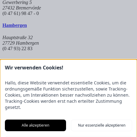
Gewerbering 5
27432 Bremervörde
(0 47 61) 98 47 - 0
Hambergen
Hauptstraße 32
27729 Hambergen
(0 47 93) 22 83
Hoya
Wir verwenden Cookies!
Auf dem Kuhkamp 8
27318 Hoya
Hallo, diese Website verwendet essentielle Cookies, um die
(0 42 51) 9 83 8 - 573
ordnungsgemäße Funktion sicherzustellen, sowie Tracking-
Cookies, um Interaktionen besser nachvollziehen zu können.
Partnerbetrieb Mangels
Tracking-Cookies werden erst nach erteilter Zustimmung
gesetzt.
Raiffeisenstraße 20
27624 Geestland
(0 47 45) 23 697 - 50
Alle akzeptieren
Nur essenzielle akzeptieren