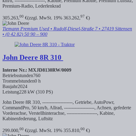
km/h, --------------------, Kabine, Premium Kabine, Premium Luftsitz,
Premium-Radio, Lederlenkrad
00
97
305.263,
€
(zzgl. MwSt. 19% 363.262,
€)
Tiemann Premium Used
• Rudolf-Diesel-Straße 7 • 27419 Sittensen
• (0 42 82) 50 90 – 900
John Deere
8R 310
Interne Nr.: MXJD8130RW/0009
Betriebsstunden
760
Trommelstunden
0 h
Baujahr
2024
Leistung
228 kW (310 PS)
John Deere 8R 310, --------------------, Getriebe, AutoPowr,
CommandPro, 50 km/h, Allrad, --------------------, Achsen, gefederte
Vorderachse, Verstellhinterachse, --------------------, Kabine,
Kabinenfederung, Luftsitz
00
00
299.000,
€
(zzgl. MwSt. 19% 355.810,
€)