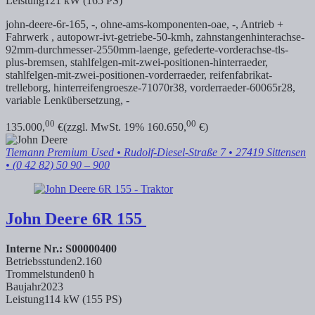
Leistung
121 kW (165 PS)
john-deere-6r-165, -,
ohne-ams-komponenten-oae, -, Antrieb +
Fahrwerk ,
autopowr-ivt-getriebe-50-kmh,
zahnstangenhinterachse-
92mm-durchmesser-2550mm-laenge,
gefederte-vorderachse-tls-
plus-bremsen,
stahlfelgen-mit-zwei-positionen-hinterraeder,
stahlfelgen-mit-zwei-positionen-vorderraeder,
reifenfabrikat-
trelleborg,
hinterreifengroesze-71070r38,
vorderraeder-60065r28,
variable Lenkübersetzung, -
00
00
135.000,
€
(zzgl. MwSt. 19% 160.650,
€)
Tiemann Premium Used
• Rudolf-Diesel-Straße 7 • 27419 Sittensen
• (0 42 82) 50 90 – 900
John Deere
6R 155
Interne Nr.: S00000400
Betriebsstunden
2.160
Trommelstunden
0 h
Baujahr
2023
Leistung
114 kW (155 PS)