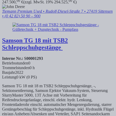
00
00
247.500,
€
(zzgl. MwSt. 19% 294.525,
€)
Tiemann Premium Used
• Rudolf-Diesel-Straße 7 • 27419 Sittensen
• (0 42 82) 50 90 – 900
Samson
TG 18 mit TSB2
Schleppschuhgestänge
Interne Nr.: S00001293
Betriebsstunden
0
Trommelstunden
0 h
Baujahr
2022
Leistung
0 kW (0 PS)
Samson TG 18 mit 18 m TSB2 Schleppschuhgestänge, -,
Sektionsentleerung, Samson Ejektor Vakuum-System, Steuerung
SlurryMaster 5000, 13T Achse mit Vorbereitung für
Reifendruckregelanlage, einschl. elektr. hydr. Lenkung,
Frontentladerohr einschl. automatischer Mengenregulierung, starrer
Gestängebeschlag für Schleppschuhgestänge, inkl. Hydraulik Flügel
ein/aus Anheben/Absenken und Verteiler, SAP1 Seitenandockarm