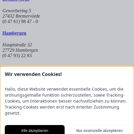
Gewerbering 5
27432 Bremervörde
(0 47 61) 98 47 - 0
Hambergen
Hauptstraße 32
27729 Hambergen
(0 47 93) 22 83
Hoya
Wir verwenden Cookies!
Auf dem Kuhkamp 8
27318 Hoya
Hallo, diese Website verwendet essentielle Cookies, um die
(0 42 51) 9 83 8 - 573
ordnungsgemäße Funktion sicherzustellen, sowie Tracking-
Cookies, um Interaktionen besser nachvollziehen zu können.
Partnerbetrieb Mangels
Tracking-Cookies werden erst nach erteilter Zustimmung
gesetzt.
Raiffeisenstraße 20
27624 Geestland
(0 47 45) 23 697 - 50
Alle akzeptieren
Nur essenzielle akzeptieren