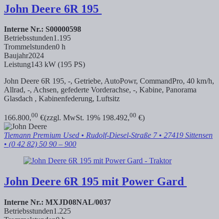
John Deere
6R 195
Interne Nr.: S00000598
Betriebsstunden
1.195
Trommelstunden
0 h
Baujahr
2024
Leistung
143 kW (195 PS)
John Deere 6R 195, -, Getriebe, AutoPowr, CommandPro, 40 km/h,
Allrad, -, Achsen, gefederte Vorderachse, -, Kabine, Panorama
Glasdach , Kabinenfederung, Luftsitz
00
00
166.800,
€
(zzgl. MwSt. 19% 198.492,
€)
Tiemann Premium Used
• Rudolf-Diesel-Straße 7 • 27419 Sittensen
• (0 42 82) 50 90 – 900
John Deere
6R 195 mit Power Gard
Interne Nr.: MXJD08NAL/0037
Betriebsstunden
1.225