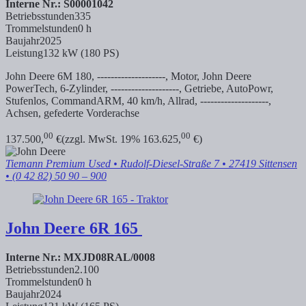
Interne Nr.: S00001042
Betriebsstunden
335
Trommelstunden
0 h
Baujahr
2025
Leistung
132 kW (180 PS)
John Deere 6M 180, --------------------, Motor, John Deere
PowerTech, 6-Zylinder, --------------------, Getriebe, AutoPowr,
Stufenlos, CommandARM, 40 km/h, Allrad, --------------------,
Achsen, gefederte Vorderachse
00
00
137.500,
€
(zzgl. MwSt. 19% 163.625,
€)
Tiemann Premium Used
• Rudolf-Diesel-Straße 7 • 27419 Sittensen
• (0 42 82) 50 90 – 900
John Deere
6R 165
Interne Nr.: MXJD08RAL/0008
Betriebsstunden
2.100
Trommelstunden
0 h
Baujahr
2024