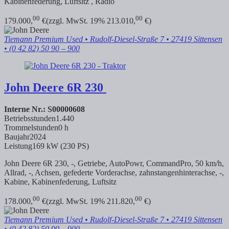
Kabinenfederung, Luftsitz , Radio
00
00
179.000,
€
(zzgl. MwSt. 19% 213.010,
€)
Tiemann Premium Used
• Rudolf-Diesel-Straße 7 • 27419 Sittensen
• (0 42 82) 50 90 – 900
John Deere
6R 230
Interne Nr.: S00000608
Betriebsstunden
1.440
Trommelstunden
0 h
Baujahr
2024
Leistung
169 kW (230 PS)
John Deere 6R 230, -, Getriebe, AutoPowr, CommandPro, 50 km/h,
Allrad, -, Achsen, gefederte Vorderachse,
zahnstangenhinterachse, -,
Kabine, Kabinenfederung, Luftsitz
00
00
178.000,
€
(zzgl. MwSt. 19% 211.820,
€)
Tiemann Premium Used
• Rudolf-Diesel-Straße 7 • 27419 Sittensen
• (0 42 82) 50 90 – 900