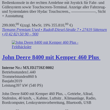
Bedienkonsole in der rechten Armlehne mit Joystick für Fahr- und
Güllesystem sowie Touchscreen-Terminal. Anzeige aller Fahrzeug-
und Systemdaten über Hydac Touchscreen., --------------------, Sicht
+ Ausstattung
00
00
299.000,
€
(zzgl. MwSt. 19% 355.810,
€)
Tiemann Premium Used
• Rudolf-Diesel-Straße 7 • 27419 Sittensen
• (0 42 82) 50 90 – 900
John Deere
8400 mit Kemper 460 Plus
Interne Nr.: MXJD2759Z/0002
Betriebsstunden
1.440
Trommelstunden
860 h
Baujahr
2019
Leistung
397 kW (540 PS)
John Deere 8400 mit Kemper 460 Plus, -, Getriebe, Allrad,
Stufenlos, 40 km/h, -, Kabine, Luftsitz , Klimaanlage, Radio,
Bordcomputer, Lenksystemvorbereitung, Bluetooth, USB