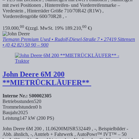
mit zwei Positionen , Hinterreifen- und Vorderreifenmarke –
Vredestein , Hinterräder Größe 710/70R42 (R1W) ,
Vorderreifengröße 600/70R28 , -
00
00
159.000,
€
(zzgl. MwSt. 19% 189.210,
€)
Tiemann Premium Used
• Rudolf-Diesel-Straße 7 • 27419 Sittensen
• (0 42 82) 50 90 – 900
John Deere
6M 200
**MIETRÜCKLÄUFER**
Interne Nr.: S00002305
Betriebsstunden
520
Trommelstunden
0 h
Baujahr
2025
Leistung
147 kW (200 PS)
John Deere 6M 200 , 1L06200MJSR532449 , -, Beispielbilder -
Abb. ähnlich, -, Antrieb + Fahrwerk , AutoPowr™ IVT™ – 50