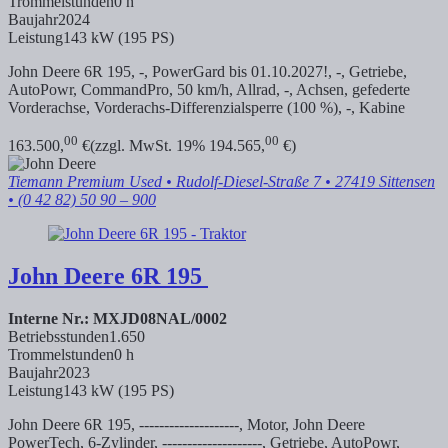
Trommelstunden
0 h
Baujahr
2024
Leistung
143 kW (195 PS)
John Deere 6R 195, -, PowerGard bis 01.10.2027!, -, Getriebe,
AutoPowr, CommandPro, 50 km/h, Allrad, -, Achsen, gefederte
Vorderachse, Vorderachs-Differenzialsperre (100 %), -, Kabine
00
00
163.500,
€
(zzgl. MwSt. 19% 194.565,
€)
Tiemann Premium Used
• Rudolf-Diesel-Straße 7 • 27419 Sittensen
• (0 42 82) 50 90 – 900
John Deere
6R 195
Interne Nr.: MXJD08NAL/0002
Betriebsstunden
1.650
Trommelstunden
0 h
Baujahr
2023
Leistung
143 kW (195 PS)
John Deere 6R 195, --------------------, Motor, John Deere
PowerTech, 6-Zylinder, --------------------, Getriebe, AutoPowr,