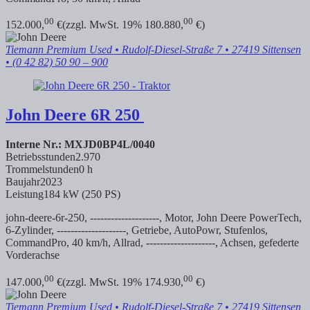
00
00
152.000,
€
(zzgl. MwSt. 19% 180.880,
€)
Tiemann Premium Used
• Rudolf-Diesel-Straße 7 • 27419 Sittensen
• (0 42 82) 50 90 – 900
John Deere
6R 250
Interne Nr.: MXJD0BP4L/0040
Betriebsstunden
2.970
Trommelstunden
0 h
Baujahr
2023
Leistung
184 kW (250 PS)
john-deere-6r-250, --------------------, Motor, John Deere PowerTech,
6-Zylinder, --------------------, Getriebe, AutoPowr, Stufenlos,
CommandPro, 40 km/h, Allrad, --------------------, Achsen, gefederte
Vorderachse
00
00
147.000,
€
(zzgl. MwSt. 19% 174.930,
€)
Tiemann Premium Used
• Rudolf-Diesel-Straße 7 • 27419 Sittensen