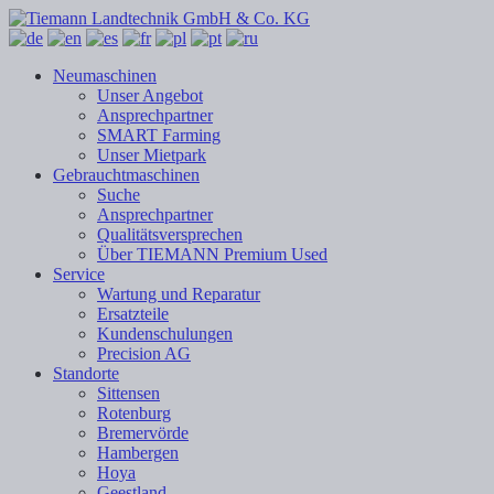
Neumaschinen
Unser Angebot
Ansprechpartner
SMART Farming
Unser Mietpark
Gebrauchtmaschinen
Suche
Ansprechpartner
Qualitätsversprechen
Über TIEMANN Premium Used
Service
Wartung und Reparatur
Ersatzteile
Kundenschulungen
Precision AG
Standorte
Sittensen
Rotenburg
Bremervörde
Hambergen
Hoya
Geestland