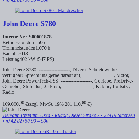
John Deere
S780
Interne Nr.: S00001878
Betriebsstunden
1.695
Trommelstunden
1.070 h
Baujahr
2018
Leistung
402 kW (547 PS)
John Deere S780, --------------------, Diverse Schneidwerke
verfügbar! Sprecht uns gerne darauf an!, --------------------, Motor,
John Deere PowerTech-PSS, --------------------, Getriebe, ProDrive-
Getriebe , Stufenlos, 25 km/h, --------------------, Kabine, Luftsitz ,
Radio
00
00
169.000,
€
(zzgl. MwSt. 19% 201.110,
€)
Tiemann Premium Used
• Rudolf-Diesel-Straße 7 • 27419 Sittensen
• (0 42 82) 50 90 – 900