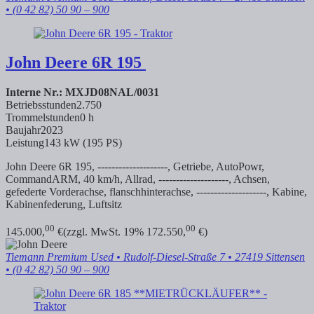
• (0 42 82) 50 90 – 900
John Deere
6R 195
Interne Nr.: MXJD08NAL/0031
Betriebsstunden
2.750
Trommelstunden
0 h
Baujahr
2023
Leistung
143 kW (195 PS)
John Deere 6R 195, --------------------, Getriebe, AutoPowr,
CommandARM, 40 km/h, Allrad, --------------------, Achsen,
gefederte Vorderachse,
flanschhinterachse, --------------------, Kabine,
Kabinenfederung, Luftsitz
00
00
145.000,
€
(zzgl. MwSt. 19% 172.550,
€)
Tiemann Premium Used
• Rudolf-Diesel-Straße 7 • 27419 Sittensen
• (0 42 82) 50 90 – 900