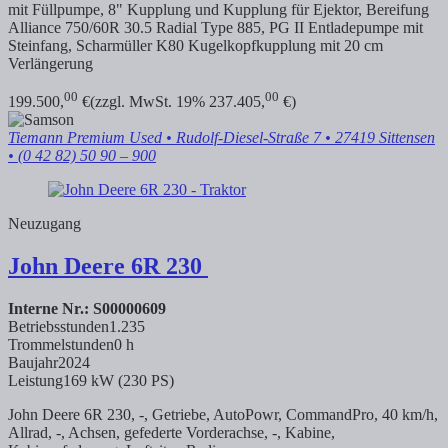
mit Füllpumpe, 8" Kupplung und Kupplung für Ejektor, Bereifung
Alliance 750/60R 30.5 Radial Type 885, PG II Entladepumpe mit
Steinfang, Scharmüller K80 Kugelkopfkupplung mit 20 cm
Verlängerung
00
00
199.500,
€
(zzgl. MwSt. 19% 237.405,
€)
Tiemann Premium Used
• Rudolf-Diesel-Straße 7 • 27419 Sittensen
• (0 42 82) 50 90 – 900
Neuzugang
John Deere
6R 230
Interne Nr.: S00000609
Betriebsstunden
1.235
Trommelstunden
0 h
Baujahr
2024
Leistung
169 kW (230 PS)
John Deere 6R 230, -, Getriebe, AutoPowr, CommandPro, 40 km/h,
Allrad, -, Achsen, gefederte Vorderachse, -, Kabine,