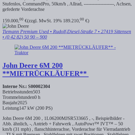
Stufenlos, CommandPro, 50km/h , Allrad, --------------------, Achsen,
gefederte Vorderachse
00
00
159.000,
€
(zzgl. MwSt. 19% 189.210,
€)
Tiemann Premium Used
• Rudolf-Diesel-Straße 7 • 27419 Sittensen
• (0 42 82) 50 90 – 900
John Deere
6M 200
**MIETRÜCKLÄUFER**
Interne Nr.: S00002304
Betriebsstunden
503
Trommelstunden
0 h
Baujahr
2025
Leistung
147 kW (200 PS)
John Deere 6M 200 , 1L06200MJSR533665 , -, Beispielbilder -
Abb. ähnlich, -, Antrieb + Fahrwerk , AutoPowr™ IVT™ – 50
km/h (31 mph) ,
flanschhinterachse, Vorderachse für Vierradantrieb
– TLS mit Bremsen , Stahlfelgen mit zwei Positionen , Stahlfelgen