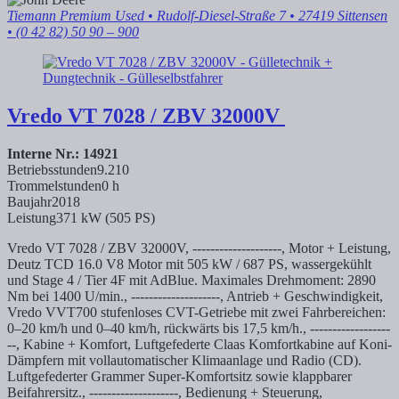
Tiemann Premium Used
• Rudolf-Diesel-Straße 7 • 27419 Sittensen
• (0 42 82) 50 90 – 900
Vredo
VT 7028 / ZBV 32000V
Interne Nr.: 14921
Betriebsstunden
9.210
Trommelstunden
0 h
Baujahr
2018
Leistung
371 kW (505 PS)
Vredo VT 7028 / ZBV 32000V, --------------------, Motor + Leistung,
Deutz TCD 16.0 V8 Motor mit 505 kW / 687 PS, wassergekühlt
und Stage 4 / Tier 4F mit AdBlue. Maximales Drehmoment: 2890
Nm bei 1400 U/min., --------------------, Antrieb + Geschwindigkeit,
Vredo VVT700 stufenloses CVT-Getriebe mit zwei Fahrbereichen:
0–20 km/h und 0–40 km/h, rückwärts bis 17,5 km/h., ------------------
--, Kabine + Komfort, Luftgefederte Claas Komfortkabine auf Koni-
Dämpfern mit vollautomatischer Klimaanlage und Radio (CD).
Luftgefederter Grammer Super-Komfortsitz sowie klappbarer
Beifahrersitz., --------------------, Bedienung + Steuerung,