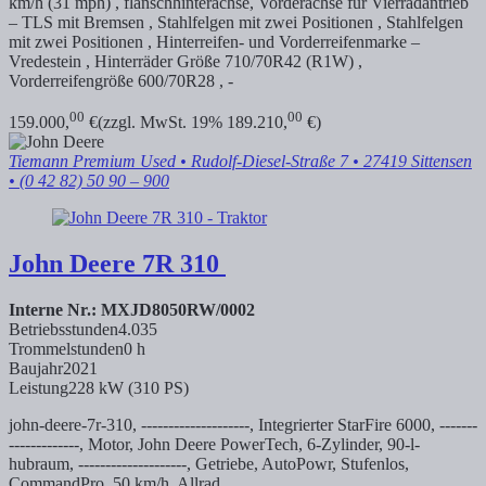
km/h (31 mph) ,
flanschhinterachse, Vorderachse für Vierradantrieb
– TLS mit Bremsen , Stahlfelgen mit zwei Positionen , Stahlfelgen
mit zwei Positionen , Hinterreifen- und Vorderreifenmarke –
Vredestein , Hinterräder Größe 710/70R42 (R1W) ,
Vorderreifengröße 600/70R28 , -
00
00
159.000,
€
(zzgl. MwSt. 19% 189.210,
€)
Tiemann Premium Used
• Rudolf-Diesel-Straße 7 • 27419 Sittensen
• (0 42 82) 50 90 – 900
John Deere
7R 310
Interne Nr.: MXJD8050RW/0002
Betriebsstunden
4.035
Trommelstunden
0 h
Baujahr
2021
Leistung
228 kW (310 PS)
john-deere-7r-310, --------------------, Integrierter StarFire 6000, -------
-------------, Motor, John Deere PowerTech, 6-Zylinder,
90-l-
hubraum, --------------------, Getriebe, AutoPowr, Stufenlos,
CommandPro, 50 km/h, Allrad