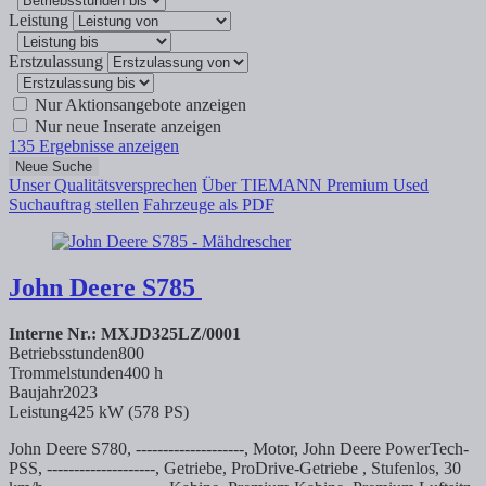
Leistung
Erstzulassung
Nur Aktionsangebote anzeigen
Nur neue Inserate anzeigen
135
Ergebnisse anzeigen
Neue Suche
Unser Qualitätsversprechen
Über TIEMANN Premium Used
Suchauftrag stellen
Fahrzeuge als PDF
John Deere
S785
Interne Nr.: MXJD325LZ/0001
Betriebsstunden
800
Trommelstunden
400 h
Baujahr
2023
Leistung
425 kW (578 PS)
John Deere S780, --------------------, Motor, John Deere PowerTech-
PSS, --------------------, Getriebe, ProDrive-Getriebe , Stufenlos, 30