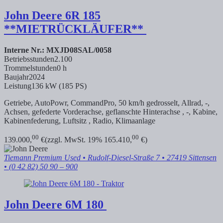
John Deere
6R 185
**MIETRÜCKLÄUFER**
Interne Nr.: MXJD08SAL/0058
Betriebsstunden
2.100
Trommelstunden
0 h
Baujahr
2024
Leistung
136 kW (185 PS)
Getriebe, AutoPowr, CommandPro, 50 km/h gedrosselt, Allrad, -,
Achsen, gefederte Vorderachse, geflanschte Hinterachse , -, Kabine,
Kabinenfederung, Luftsitz , Radio, Klimaanlage
00
00
139.000,
€
(zzgl. MwSt. 19% 165.410,
€)
Tiemann Premium Used
• Rudolf-Diesel-Straße 7 • 27419 Sittensen
• (0 42 82) 50 90 – 900
John Deere
6M 180