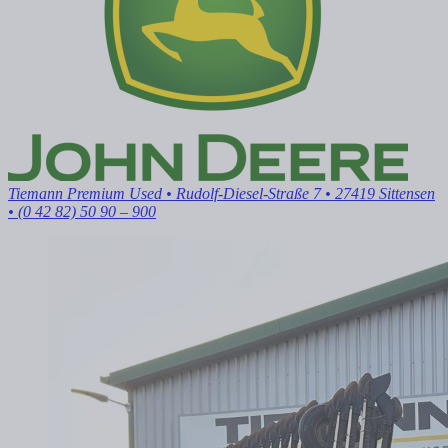
Tiemann Premium Used
• Rudolf-Diesel-Straße 7 • 27419 Sittensen
• (0 42 82) 50 90 – 900