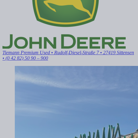
Tiemann Premium Used
• Rudolf-Diesel-Straße 7 • 27419 Sittensen
• (0 42 82) 50 90 – 900