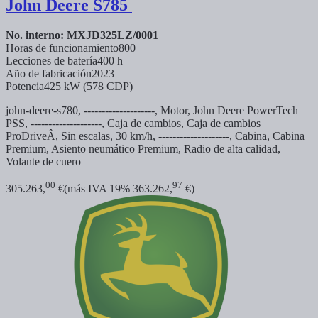
John Deere
S785
No. interno: MXJD325LZ/0001
Horas de funcionamiento
800
Lecciones de batería
400 h
Año de fabricación
2023
Potencia
425 kW (578 CDP)
john-deere-s780, --------------------, Motor, John Deere PowerTech
PSS, --------------------, Caja de cambios, Caja de cambios
ProDriveÂ, Sin escalas, 30 km/h, --------------------, Cabina, Cabina
Premium, Asiento neumático Premium, Radio de alta calidad,
Volante de cuero
00
97
305.263,
€
(más IVA 19% 363.262,
€)