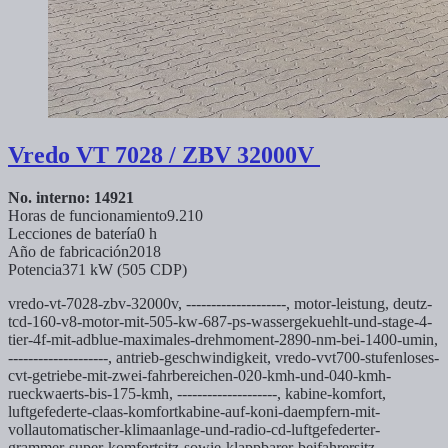
Vredo
VT 7028 / ZBV 32000V
No. interno: 14921
Horas de funcionamiento
9.210
Lecciones de batería
0 h
Año de fabricación
2018
Potencia
371 kW (505 CDP)
vredo-vt-7028-zbv-32000v, --------------------,
motor-leistung,
deutz-
tcd-160-v8-motor-mit-505-kw-687-ps-wassergekuehlt-und-stage-4-
tier-4f-mit-adblue-maximales-drehmoment-2890-nm-bei-1400-umin,
--------------------,
antrieb-geschwindigkeit,
vredo-vvt700-stufenloses-
cvt-getriebe-mit-zwei-fahrbereichen-020-kmh-und-040-kmh-
rueckwaerts-bis-175-kmh, --------------------,
kabine-komfort,
luftgefederte-claas-komfortkabine-auf-koni-daempfern-mit-
vollautomatischer-klimaanlage-und-radio-cd-luftgefederter-
grammer-super-komfortsitz-sowie-klappbarer-beifahrersitz, -----------