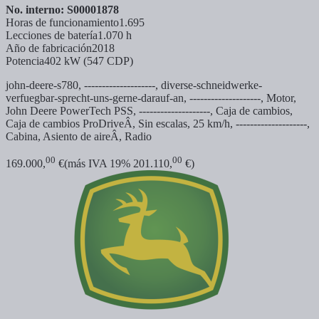
No. interno: S00001878
Horas de funcionamiento
1.695
Lecciones de batería
1.070 h
Año de fabricación
2018
Potencia
402 kW (547 CDP)
john-deere-s780, --------------------,
diverse-schneidwerke-
verfuegbar-sprecht-uns-gerne-darauf-an, --------------------, Motor,
John Deere PowerTech PSS, --------------------, Caja de cambios,
Caja de cambios ProDriveÂ, Sin escalas, 25 km/h, --------------------,
Cabina, Asiento de aireÂ, Radio
00
00
169.000,
€
(más IVA 19% 201.110,
€)