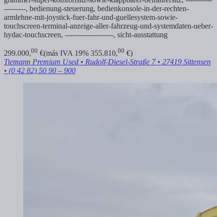
---------,
bedienung-steuerung,
bedienkonsole-in-der-rechten-
armlehne-mit-joystick-fuer-fahr-und-guellesystem-sowie-
touchscreen-terminal-anzeige-aller-fahrzeug-und-systemdaten-ueber-
hydac-touchscreen, --------------------,
sicht-ausstattung
00
00
299.000,
€
(más IVA 19% 355.810,
€)
Tiemann Premium Used
• Rudolf-Diesel-Straße 7 • 27419 Sittensen
• (0 42 82) 50 90 – 900