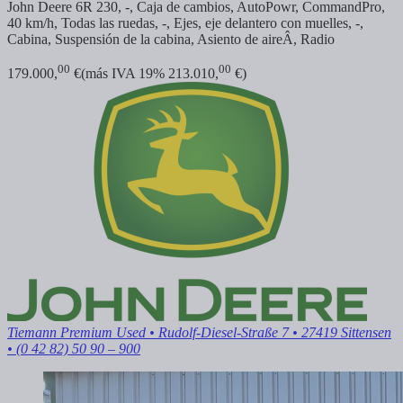
John Deere 6R 230, -, Caja de cambios, AutoPowr, CommandPro,
40 km/h, Todas las ruedas, -, Ejes, eje delantero con muelles, -,
Cabina, Suspensión de la cabina, Asiento de aireÂ, Radio
00
00
179.000,
€
(más IVA 19% 213.010,
€)
Tiemann Premium Used
• Rudolf-Diesel-Straße 7 • 27419 Sittensen
• (0 42 82) 50 90 – 900