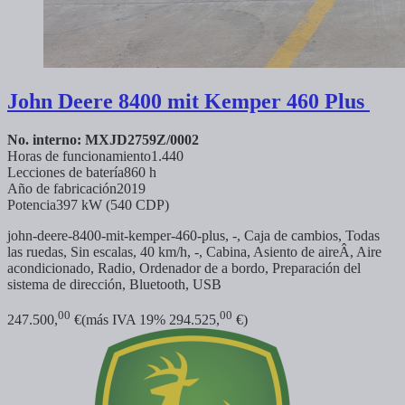
John Deere
8400 mit Kemper 460 Plus
No. interno: MXJD2759Z/0002
Horas de funcionamiento
1.440
Lecciones de batería
860 h
Año de fabricación
2019
Potencia
397 kW (540 CDP)
john-deere-8400-mit-kemper-460-plus, -, Caja de cambios, Todas
las ruedas, Sin escalas, 40 km/h, -, Cabina, Asiento de aireÂ, Aire
acondicionado, Radio, Ordenador de a bordo, Preparación del
sistema de dirección, Bluetooth, USB
00
00
247.500,
€
(más IVA 19% 294.525,
€)