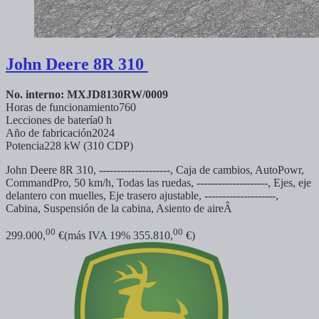
John Deere
8R 310
No. interno: MXJD8130RW/0009
Horas de funcionamiento
760
Lecciones de batería
0 h
Año de fabricación
2024
Potencia
228 kW (310 CDP)
John Deere 8R 310, --------------------, Caja de cambios, AutoPowr,
CommandPro, 50 km/h, Todas las ruedas, --------------------, Ejes, eje
delantero con muelles, Eje trasero ajustable, --------------------,
Cabina, Suspensión de la cabina, Asiento de aireÂ
00
00
299.000,
€
(más IVA 19% 355.810,
€)