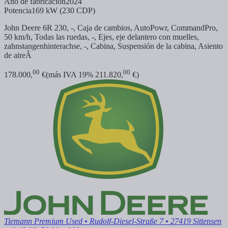
Año de fabricación
2024
Potencia
169 kW (230 CDP)
John Deere 6R 230, -, Caja de cambios, AutoPowr, CommandPro,
50 km/h, Todas las ruedas, -, Ejes, eje delantero con muelles,
zahnstangenhinterachse, -, Cabina, Suspensión de la cabina, Asiento
de aireÂ
00
00
178.000,
€
(más IVA 19% 211.820,
€)
Tiemann Premium Used
• Rudolf-Diesel-Straße 7 • 27419 Sittensen