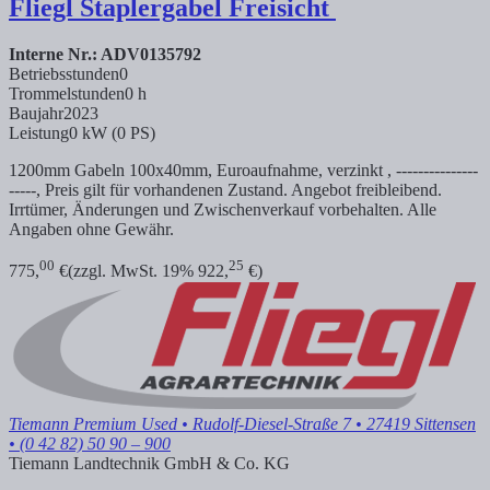
Fliegl
Staplergabel Freisicht
Interne Nr.: ADV0135792
Betriebsstunden
0
Trommelstunden
0 h
Baujahr
2023
Leistung
0 kW (0 PS)
1200mm Gabeln 100x40mm, Euroaufnahme, verzinkt , ---------------
-----, Preis gilt für vorhandenen Zustand. Angebot freibleibend.
Irrtümer, Änderungen und Zwischenverkauf vorbehalten. Alle
Angaben ohne Gewähr.
00
25
775,
€
(zzgl. MwSt. 19% 922,
€)
Tiemann Premium Used
• Rudolf-Diesel-Straße 7 • 27419 Sittensen
• (0 42 82) 50 90 – 900
Tiemann Landtechnik GmbH & Co. KG