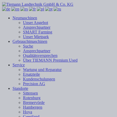
Neumaschinen
Unser Angebot
Ansprechpartner
SMART Farming
Unser Mietpark
Gebrauchtmaschinen
Suche
Ansprechpartner
Qualitätsversprechen
Über TIEMANN Premium Used
Service
Wartung und Reparatur
Ersatzteile
Kundenschulungen
Precision AG
Standorte
Sittensen
Rotenburg
Bremervörde
Hambergen
Hoya
Geestland