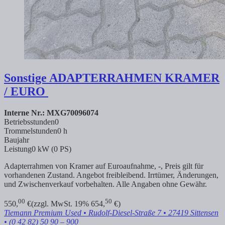
Sonstige
ADAPTERRAHMEN KRAMER
/ EURO
Interne Nr.: MXG70096074
Betriebsstunden
0
Trommelstunden
0 h
Baujahr
Leistung
0 kW (0 PS)
Adapterrahmen von Kramer auf Euroaufnahme, -, Preis gilt für
vorhandenen Zustand. Angebot freibleibend. Irrtümer, Änderungen,
und Zwischenverkauf vorbehalten. Alle Angaben ohne Gewähr.
00
50
550,
€
(zzgl. MwSt. 19% 654,
€)
Tiemann Premium Used
• Rudolf-Diesel-Straße 7 • 27419 Sittensen
• (0 42 82) 50 90 – 900