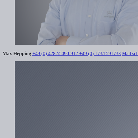
Max Hepping
+49 (0) 4282/5090-912
+49 (0) 173/1591733
Mail sc