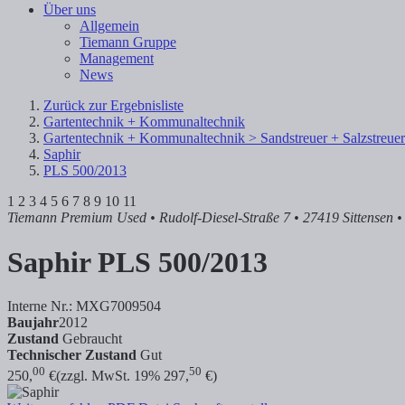
Über uns
Allgemein
Tiemann Gruppe
Management
News
Zurück zur Ergebnisliste
Gartentechnik + Kommunaltechnik
Gartentechnik + Kommunaltechnik > Sandstreuer + Salzstreuer
Saphir
PLS 500/2013
1
2
3
4
5
6
7
8
9
10
11
Tiemann Premium Used
• Rudolf-Diesel-Straße 7 • 27419 Sittensen
•
Saphir
PLS 500/2013
Interne Nr.: MXG7009504
Baujahr
2012
Zustand
Gebraucht
Technischer Zustand
Gut
00
50
250,
€
(zzgl. MwSt. 19% 297,
€)