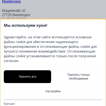
Hambergen
Hauptstraße 32
27729 Hambergen
(0 47 93) 22 83
Мы используем куки!
Hoya
Здравствуйте, на этом сайте используются основные
Auf dem Kuhkamp 8
файлы cookie для обеспечения надлежащего
27318 Hoya
(0 42 51) 9 83 8 - 573
функционирования и отслеживающие файлы cookie для
лучшего понимания взаимодействия. Отслеживающие
Partnerbetrieb Mangels
файлы cookie устанавливаются только после получения
согласия.
Raiffeisenstraße 20
27624 Geestland
(0 47 45) 23 697 - 50
Принять только
Принять все
необходимые
Оттиск
Настройки
Защита данных
Cookies
Информационный бюллетень
Контакт