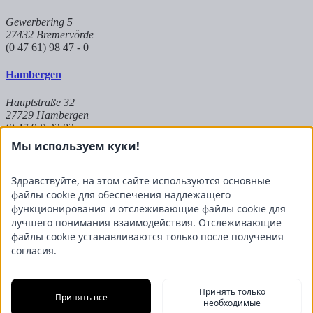
Gewerbering 5
27432 Bremervörde
(0 47 61) 98 47 - 0
Hambergen
Hauptstraße 32
27729 Hambergen
(0 47 93) 22 83
Мы используем куки!
Hoya
Здравствуйте, на этом сайте используются основные
Auf dem Kuhkamp 8
файлы cookie для обеспечения надлежащего
27318 Hoya
(0 42 51) 9 83 8 - 573
функционирования и отслеживающие файлы cookie для
лучшего понимания взаимодействия. Отслеживающие
Partnerbetrieb Mangels
файлы cookie устанавливаются только после получения
согласия.
Raiffeisenstraße 20
27624 Geestland
(0 47 45) 23 697 - 50
Принять только
Принять все
необходимые