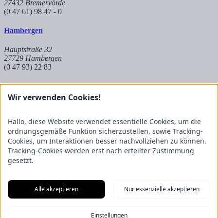
27432 Bremervörde
(0 47 61) 98 47 - 0
Hambergen
Hauptstraße 32
27729 Hambergen
(0 47 93) 22 83
Hoya
Wir verwenden Cookies!
Auf dem Kuhkamp 8
27318 Hoya
Hallo, diese Website verwendet essentielle Cookies, um die
(0 42 51) 9 83 8 - 573
ordnungsgemäße Funktion sicherzustellen, sowie Tracking-
Cookies, um Interaktionen besser nachvollziehen zu können.
Partnerbetrieb Mangels
Tracking-Cookies werden erst nach erteilter Zustimmung
gesetzt.
Raiffeisenstraße 20
27624 Geestland
(0 47 45) 23 697 - 50
Alle akzeptieren
Nur essenzielle akzeptieren
Impressum
Einstellungen