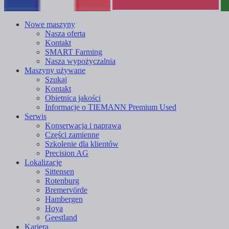
Nowe maszyny
Nasza oferta
Kontakt
SMART Farming
Nasza wypożyczalnia
Maszyny używane
Szukaj
Kontakt
Obietnica jakości
Informacje o TIEMANN Premium Used
Serwis
Konserwacja i naprawa
Części zamienne
Szkolenie dla klientów
Precision AG
Lokalizacje
Sittensen
Rotenburg
Bremervörde
Hambergen
Hoya
Geestland
Kariera