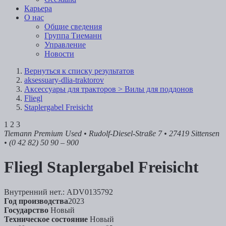
Карьера
О нас
Общие сведения
Группа Тиеманн
Управление
Новости
Вернуться к списку результатов
aksessuary-dlia-traktorov
Аксессуары для тракторов > Вилы для поддонов
Fliegl
Staplergabel Freisicht
1
2
3
Tiemann Premium Used
• Rudolf-Diesel-Straße 7 • 27419 Sittensen
• (0 42 82) 50 90 – 900
Fliegl
Staplergabel Freisicht
Внутренний нет.: ADV0135792
Год производства
2023
Государство
Новый
Техническое состояние
Новый