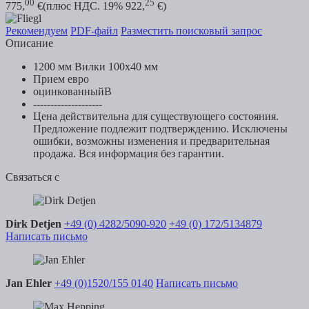
00
25
775,
€
(плюс НДС. 19% 922,
€)
Рекомендуем
PDF-файл
Разместить поисковый запрос
Описание
1200 мм Вилки 100x40 мм
Прием евро
оцинкованныйВ
--------------------
Цена действительна для существующего состояния.
Предложение подлежит подтверждению. Исключены
ошибки, возможны изменения и предварительная
продажа. Вся информация без гарантии.
Связаться с
Dirk Detjen
+49 (0) 4282/5090-920
+49 (0) 172/5134879
Написать письмо
Jan Ehler
+49 (0)1520/155 0140
Написать письмо