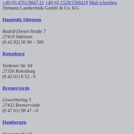
+49 (0) 4761/9847-11
+49 (0) 1520/1508419
Mail schreiben
Tiemann Landtechnik GmbH & Co. KG
Hauptsitz Sittensen
Rudolf-Diesel-Straße 7
27419 Sittensen
(0 42 82) 50 90 – 500
Rotenburg
Verdener Str. 94
27356 Rotenburg
(0 42 61) 8 52 - 0
Bremervörde
Gewerbering 5
27432 Bremervörde
(0 47 61) 98 47 - 0
Hambergen