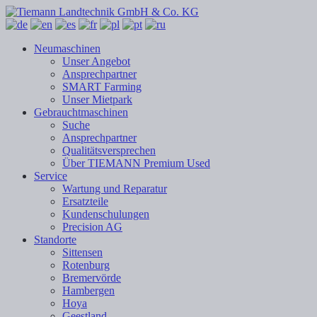
Neumaschinen
Unser Angebot
Ansprechpartner
SMART Farming
Unser Mietpark
Gebrauchtmaschinen
Suche
Ansprechpartner
Qualitätsversprechen
Über TIEMANN Premium Used
Service
Wartung und Reparatur
Ersatzteile
Kundenschulungen
Precision AG
Standorte
Sittensen
Rotenburg
Bremervörde
Hambergen
Hoya
Geestland