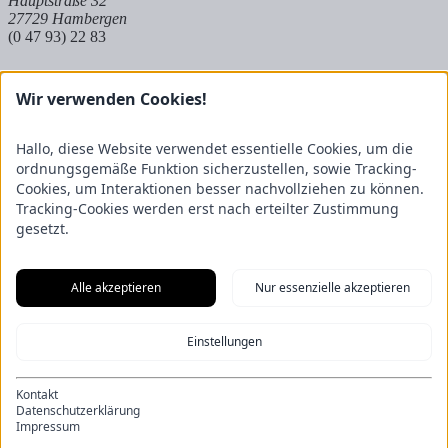
Hauptstraße 32
27729 Hambergen
(0 47 93) 22 83
Hoya
Wir verwenden Cookies!
Auf dem Kuhkamp 8
27318 Hoya
Hallo, diese Website verwendet essentielle Cookies, um die
(0 42 51) 9 83 8 - 573
ordnungsgemäße Funktion sicherzustellen, sowie Tracking-
Cookies, um Interaktionen besser nachvollziehen zu können.
Partnerbetrieb Mangels
Tracking-Cookies werden erst nach erteilter Zustimmung
gesetzt.
Raiffeisenstraße 20
27624 Geestland
(0 47 45) 23 697 - 50
Alle akzeptieren
Nur essenzielle akzeptieren
Impressum
Einstellungen
Datenschutz
Cookies
Newsletter
Kontakt
Kontakt
Datenschutzerklärung
AGB
Impressum