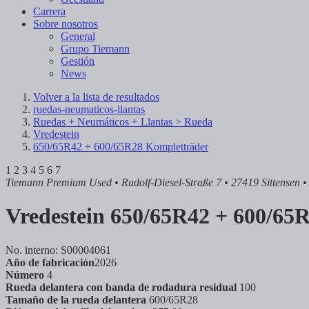
Carrera
Sobre nosotros
General
Grupo Tiemann
Gestión
News
Volver a la lista de resultados
ruedas-neumaticos-llantas
Ruedas + Neumáticos + Llantas > Rueda
Vredestein
650/65R42 + 600/65R28 Kompletträder
1
2
3
4
5
6
7
Tiemann Premium Used
• Rudolf-Diesel-Straße 7 • 27419 Sittensen
•
Vredestein
650/65R42 + 600/65
No. interno: S00004061
Año de fabricación
2026
Número
4
Rueda delantera con banda de rodadura residual
100
Tamaño de la rueda delantera
600/65R28