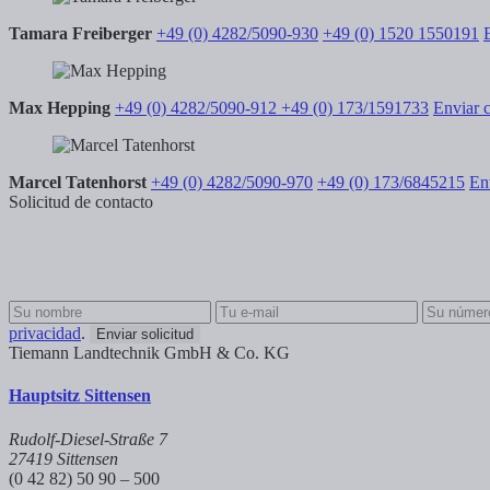
Tamara Freiberger
+49 (0) 4282/5090-930
+49 (0) 1520 1550191
Max Hepping
+49 (0) 4282/5090-912
+49 (0) 173/1591733
Enviar 
Marcel Tatenhorst
+49 (0) 4282/5090-970
+49 (0) 173/6845215
En
Solicitud de contacto
privacidad
.
Enviar solicitud
Tiemann Landtechnik GmbH & Co. KG
Hauptsitz Sittensen
Rudolf-Diesel-Straße 7
27419 Sittensen
(0 42 82) 50 90 – 500