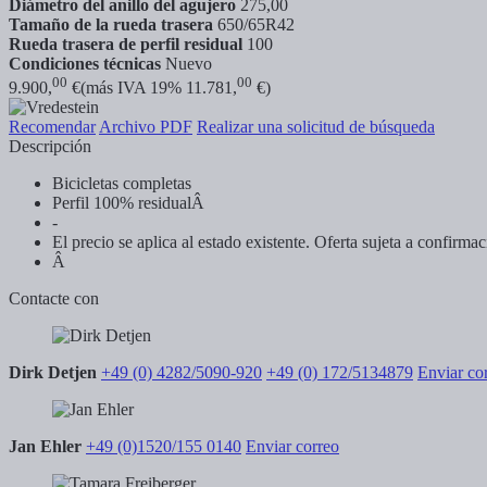
Diámetro del anillo del agujero
275,00
Tamaño de la rueda trasera
650/65R42
Rueda trasera de perfil residual
100
Condiciones técnicas
Nuevo
00
00
9.900,
€
(más IVA 19% 11.781,
€)
Recomendar
Archivo PDF
Realizar una solicitud de búsqueda
Descripción
Bicicletas completas
Perfil 100% residualÂ
-
El precio se aplica al estado existente. Oferta sujeta a confirma
Â
Contacte con
Dirk Detjen
+49 (0) 4282/5090-920
+49 (0) 172/5134879
Enviar co
Jan Ehler
+49 (0)1520/155 0140
Enviar correo