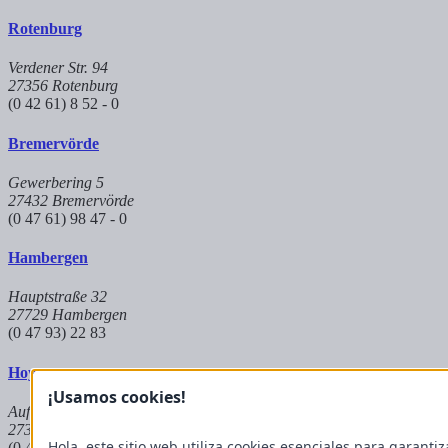
Rotenburg
Verdener Str. 94
27356 Rotenburg
(0 42 61) 8 52 - 0
Bremervörde
Gewerbering 5
27432 Bremervörde
(0 47 61) 98 47 - 0
Hambergen
Hauptstraße 32
27729 Hambergen
(0 47 93) 22 83
Hoya
¡Usamos cookies!
Auf dem Kuhkamp 8
27318 Hoya
Hola, este sitio web utiliza cookies esenciales para garantiz
(0 42 51) 9 83 8 - 573