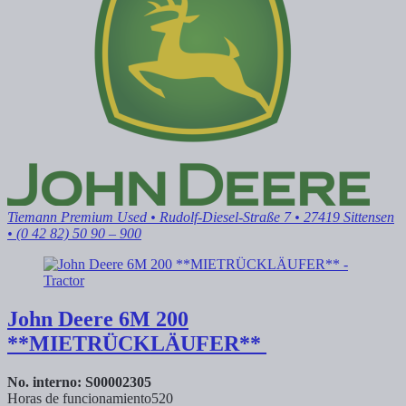
Tiemann Premium Used
• Rudolf-Diesel-Straße 7 • 27419 Sittensen
• (0 42 82) 50 90 – 900
John Deere
6M 200
**MIETRÜCKLÄUFER**
No. interno: S00002305
Horas de funcionamiento
520