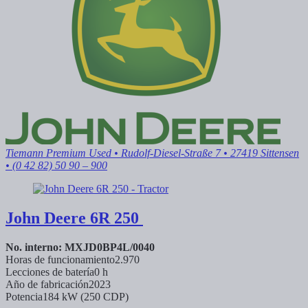
Tiemann Premium Used
• Rudolf-Diesel-Straße 7 • 27419 Sittensen
• (0 42 82) 50 90 – 900
John Deere
6R 250
No. interno: MXJD0BP4L/0040
Horas de funcionamiento
2.970
Lecciones de batería
0 h
Año de fabricación
2023
Potencia
184 kW (250 CDP)