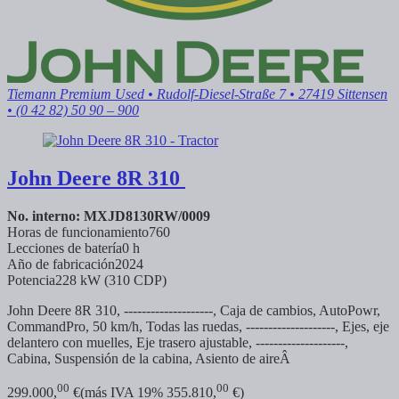
Tiemann Premium Used
• Rudolf-Diesel-Straße 7 • 27419 Sittensen
• (0 42 82) 50 90 – 900
John Deere
8R 310
No. interno: MXJD8130RW/0009
Horas de funcionamiento
760
Lecciones de batería
0 h
Año de fabricación
2024
Potencia
228 kW (310 CDP)
John Deere 8R 310, --------------------, Caja de cambios, AutoPowr,
CommandPro, 50 km/h, Todas las ruedas, --------------------, Ejes, eje
delantero con muelles, Eje trasero ajustable, --------------------,
Cabina, Suspensión de la cabina, Asiento de aireÂ
00
00
299.000,
€
(más IVA 19% 355.810,
€)