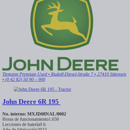
Tiemann Premium Used
• Rudolf-Diesel-Straße 7 • 27419 Sittensen
• (0 42 82) 50 90 – 900
John Deere
6R 195
No. interno: MXJD08NAL/0002
Horas de funcionamiento
1.650
Lecciones de batería
0 h
Año de fabricación
2023