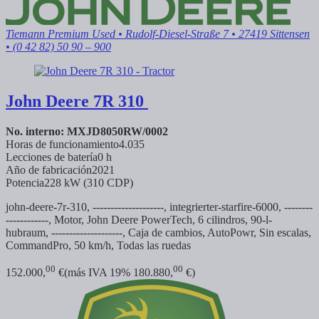
Tiemann Premium Used
• Rudolf-Diesel-Straße 7 • 27419 Sittensen
• (0 42 82) 50 90 – 900
John Deere
7R 310
No. interno: MXJD8050RW/0002
Horas de funcionamiento
4.035
Lecciones de batería
0 h
Año de fabricación
2021
Potencia
228 kW (310 CDP)
john-deere-7r-310, --------------------,
integrierter-starfire-6000, --------
------------, Motor, John Deere PowerTech, 6 cilindros,
90-l-
hubraum, --------------------, Caja de cambios, AutoPowr, Sin escalas,
CommandPro, 50 km/h, Todas las ruedas
00
00
152.000,
€
(más IVA 19% 180.880,
€)