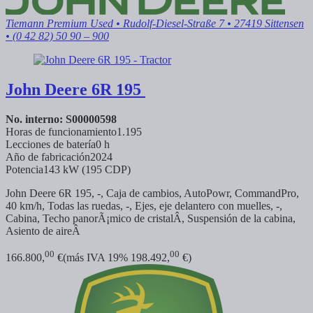
Tiemann Premium Used
• Rudolf-Diesel-Straße 7 • 27419 Sittensen
• (0 42 82) 50 90 – 900
John Deere
6R 195
No. interno: S00000598
Horas de funcionamiento
1.195
Lecciones de batería
0 h
Año de fabricación
2024
Potencia
143 kW (195 CDP)
John Deere 6R 195, -, Caja de cambios, AutoPowr, CommandPro,
40 km/h, Todas las ruedas, -, Ejes, eje delantero con muelles, -,
Cabina, Techo panorÃ¡mico de cristalÂ, Suspensión de la cabina,
Asiento de aireÂ
00
00
166.800,
€
(más IVA 19% 198.492,
€)