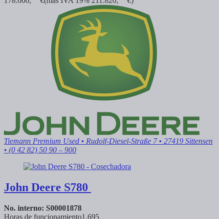
178.000,
€
(más IVA 19% 211.820,
€)
Tiemann Premium Used
• Rudolf-Diesel-Straße 7 • 27419 Sittensen
• (0 42 82) 50 90 – 900
John Deere
S780
No. interno: S00001878
Horas de funcionamiento
1.695