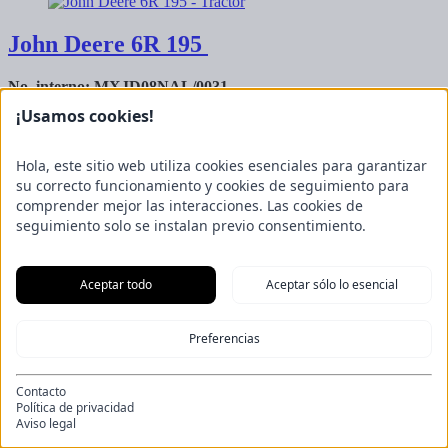
John Deere
6R 195
No. interno: MXJD08NAL/0031
Horas de funcionamiento
2.750
¡Usamos cookies!
Lecciones de batería
0 h
Año de fabricación
2023
Potencia
143 kW (195 CDP)
Hola, este sitio web utiliza cookies esenciales para garantizar
su correcto funcionamiento y cookies de seguimiento para
John Deere 6R 195, --------------------, Caja de cambios, AutoPowr,
comprender mejor las interacciones. Las cookies de
ComandoARM, 40 km/h, Todas las ruedas, --------------------, Ejes,
seguimiento solo se instalan previo consentimiento.
eje delantero con muelles,
flanschhinterachse, --------------------,
Cabina, Suspensión de la cabina, Asiento de aireÂ
00
00
Aceptar todo
Aceptar sólo lo esencial
145.000,
€
(más IVA 19% 172.550,
€)
Preferencias
Contacto
Política de privacidad
Aviso legal