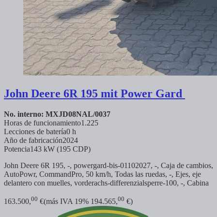
John Deere
6R 195 mit Power Gard
No. interno: MXJD08NAL/0037
Horas de funcionamiento
1.225
Lecciones de batería
0 h
Año de fabricación
2024
Potencia
143 kW (195 CDP)
John Deere 6R 195, -,
powergard-bis-01102027, -, Caja de cambios,
AutoPowr, CommandPro, 50 km/h, Todas las ruedas, -, Ejes, eje
delantero con muelles,
vorderachs-differenzialsperre-100, -, Cabina
00
00
163.500,
€
(más IVA 19% 194.565,
€)