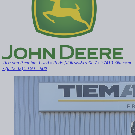
Tiemann Premium Used
• Rudolf-Diesel-Straße 7 • 27419 Sittensen
• (0 42 82) 50 90 – 900