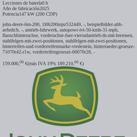
Lecciones de batería
0 h
Año de fabricación
2025
Potencia
147 kW (200 CDP)
john-deere-6m-200,
1l06200mjsr532449, -,
beispielbilder-abb-
aehnlich, -,
antrieb-fahrwerk,
autopowr-ivt-50-kmh-31-mph,
flanschhinterachse,
vorderachse-fuer-vierradantrieb-tls-mit-bremsen,
stahlfelgen-mit-zwei-positionen,
stahlfelgen-mit-zwei-positionen,
hinterreifen-und-vorderreifenmarke-vredestein,
hinterraeder-groesze-
71070r42-r1w,
vorderreifengroesze-60070r28, -
00
00
159.000,
€
(más IVA 19% 189.210,
€)