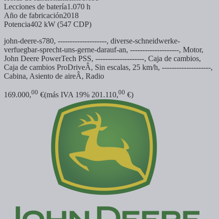
Lecciones de batería
1.070 h
Año de fabricación
2018
Potencia
402 kW (547 CDP)
john-deere-s780, --------------------,
diverse-schneidwerke-
verfuegbar-sprecht-uns-gerne-darauf-an, --------------------, Motor,
John Deere PowerTech PSS, --------------------, Caja de cambios,
Caja de cambios ProDriveÂ, Sin escalas, 25 km/h, --------------------,
Cabina, Asiento de aireÂ, Radio
00
00
169.000,
€
(más IVA 19% 201.110,
€)