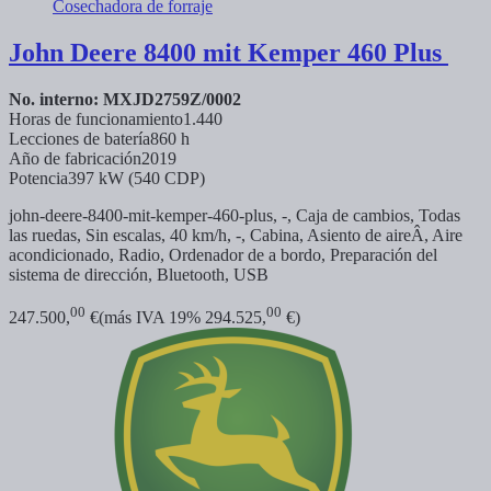
John Deere
8400 mit Kemper 460 Plus
No. interno: MXJD2759Z/0002
Horas de funcionamiento
1.440
Lecciones de batería
860 h
Año de fabricación
2019
Potencia
397 kW (540 CDP)
john-deere-8400-mit-kemper-460-plus, -, Caja de cambios, Todas
las ruedas, Sin escalas, 40 km/h, -, Cabina, Asiento de aireÂ, Aire
acondicionado, Radio, Ordenador de a bordo, Preparación del
sistema de dirección, Bluetooth, USB
00
00
247.500,
€
(más IVA 19% 294.525,
€)