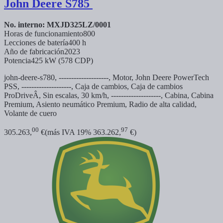
John Deere
S785
No. interno: MXJD325LZ/0001
Horas de funcionamiento
800
Lecciones de batería
400 h
Año de fabricación
2023
Potencia
425 kW (578 CDP)
john-deere-s780, --------------------, Motor, John Deere PowerTech
PSS, --------------------, Caja de cambios, Caja de cambios
ProDriveÂ, Sin escalas, 30 km/h, --------------------, Cabina, Cabina
Premium, Asiento neumático Premium, Radio de alta calidad,
Volante de cuero
00
97
305.263,
€
(más IVA 19% 363.262,
€)