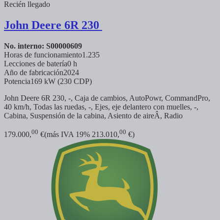
Recién llegado
John Deere
6R 230
No. interno: S00000609
Horas de funcionamiento
1.235
Lecciones de batería
0 h
Año de fabricación
2024
Potencia
169 kW (230 CDP)
John Deere 6R 230, -, Caja de cambios, AutoPowr, CommandPro,
40 km/h, Todas las ruedas, -, Ejes, eje delantero con muelles, -,
Cabina, Suspensión de la cabina, Asiento de aireÂ, Radio
00
00
179.000,
€
(más IVA 19% 213.010,
€)