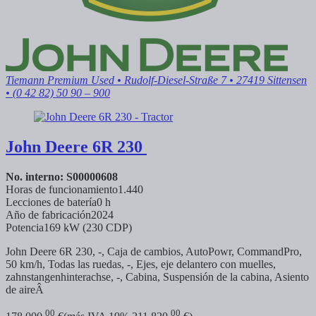
Tiemann Premium Used
• Rudolf-Diesel-Straße 7 • 27419 Sittensen
• (0 42 82) 50 90 – 900
John Deere
6R 230
No. interno: S00000608
Horas de funcionamiento
1.440
Lecciones de batería
0 h
Año de fabricación
2024
Potencia
169 kW (230 CDP)
John Deere 6R 230, -, Caja de cambios, AutoPowr, CommandPro,
50 km/h, Todas las ruedas, -, Ejes, eje delantero con muelles,
zahnstangenhinterachse, -, Cabina, Suspensión de la cabina, Asiento
de aireÂ
00
00