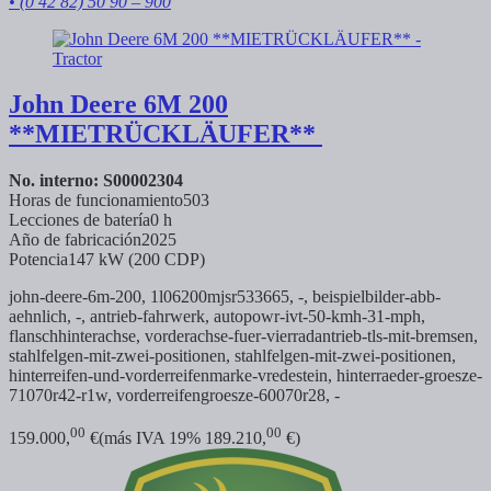
• (0 42 82) 50 90 – 900
John Deere
6M 200
**MIETRÜCKLÄUFER**
No. interno: S00002304
Horas de funcionamiento
503
Lecciones de batería
0 h
Año de fabricación
2025
Potencia
147 kW (200 CDP)
john-deere-6m-200,
1l06200mjsr533665, -,
beispielbilder-abb-
aehnlich, -,
antrieb-fahrwerk,
autopowr-ivt-50-kmh-31-mph,
flanschhinterachse,
vorderachse-fuer-vierradantrieb-tls-mit-bremsen,
stahlfelgen-mit-zwei-positionen,
stahlfelgen-mit-zwei-positionen,
hinterreifen-und-vorderreifenmarke-vredestein,
hinterraeder-groesze-
71070r42-r1w,
vorderreifengroesze-60070r28, -
00
00
159.000,
€
(más IVA 19% 189.210,
€)