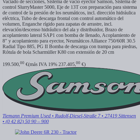
Vaciado de secciones, Sistema de vacío eyector Samson, Sistema de
control SlurryMaster 5000, Eje de 13T con preparación para sistema
de control de la presión de los neumáticos, incl. dirección hidráulica
eléctrica, Tubo de descarga frontal con control automático del
volumen, Enganche rígido para zapatas de arrastre, incl.
elevación/descenso hidráulico del ala y distribuidor, Brazo de
acoplamiento lateral SAP1 con bomba de llenado, Acoplamiento de
8" y acoplamiento para eyector, Neumáticos Alliance 750/60R 30.5
Radial Tipo 885, PG II Bomba de descarga con trampa para piedras,
Rótula de bola Scharmüller K80 con extensión de 20 cm
00
00
199.500,
€
(más IVA 19% 237.405,
€)
Tiemann Premium Used
• Rudolf-Diesel-Straße 7 • 27419 Sittensen
• (0 42 82) 50 90 – 900