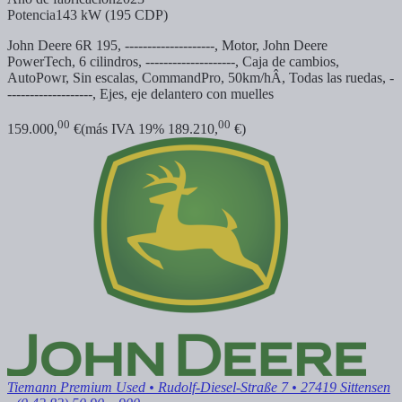
Potencia
143 kW (195 CDP)
John Deere 6R 195, --------------------, Motor, John Deere
PowerTech, 6 cilindros, --------------------, Caja de cambios,
AutoPowr, Sin escalas, CommandPro, 50km/hÂ, Todas las ruedas, -
-------------------, Ejes, eje delantero con muelles
00
00
159.000,
€
(más IVA 19% 189.210,
€)
Tiemann Premium Used
• Rudolf-Diesel-Straße 7 • 27419 Sittensen