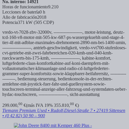
No. interno: 14921
Horas de funcionamiento
9.210
Lecciones de batería
0 h
Año de fabricación
2018
Potencia
371 kW (505 CDP)
vredo-vt-7028-zbv-32000v, --------------------,
motor-leistung,
deutz-
tcd-160-v8-motor-mit-505-kw-687-ps-wassergekuehlt-und-stage-4-
tier-4f-mit-adblue-maximales-drehmoment-2890-nm-bei-1400-umin,
--------------------,
antrieb-geschwindigkeit,
vredo-vvt700-stufenloses-
cvt-getriebe-mit-zwei-fahrbereichen-020-kmh-und-040-kmh-
rueckwaerts-bis-175-kmh, --------------------,
kabine-komfort,
luftgefederte-claas-komfortkabine-auf-koni-daempfern-mit-
vollautomatischer-klimaanlage-und-radio-cd-luftgefederter-
grammer-super-komfortsitz-sowie-klappbarer-beifahrersitz, -----------
---------,
bedienung-steuerung,
bedienkonsole-in-der-rechten-
armlehne-mit-joystick-fuer-fahr-und-guellesystem-sowie-
touchscreen-terminal-anzeige-aller-fahrzeug-und-systemdaten-ueber-
hydac-touchscreen, --------------------,
sicht-ausstattung
00
00
299.000,
€
(más IVA 19% 355.810,
€)
Tiemann Premium Used
• Rudolf-Diesel-Straße 7 • 27419 Sittensen
• (0 42 82) 50 90 – 900