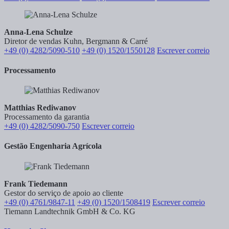
Anna-Lena Schulze
Diretor de vendas Kuhn, Bergmann & Carré
+49 (0) 4282/5090-510
+49 (0) 1520/1550128
Escrever correio
Processamento
Matthias Rediwanov
Processamento da garantia
+49 (0) 4282/5090-750
Escrever correio
Gestão Engenharia Agrícola
Frank Tiedemann
Gestor do serviço de apoio ao cliente
+49 (0) 4761/9847-11
+49 (0) 1520/1508419
Escrever correio
Tiemann Landtechnik GmbH & Co. KG