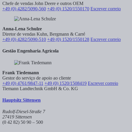
Chefe de vendas John Deere e outros OEM
+49 (0) 4282/5090-560
+49 (0) 1520/1550170
Escrever correio
Anna-Lena Schulze
Diretor de vendas Kuhn, Bergmann & Carré
+49 (0) 4282/5090-510
+49 (0) 1520/1550128
Escrever correio
Gestão Engenharia Agrícola
Frank Tiedemann
Gestor do serviço de apoio ao cliente
+49 (0) 4761/9847-11
+49 (0) 1520/1508419
Escrever correio
Tiemann Landtechnik GmbH & Co. KG
Hauptsitz Sittensen
Rudolf-Diesel-Straße 7
27419 Sittensen
(0 42 82) 50 90 – 500