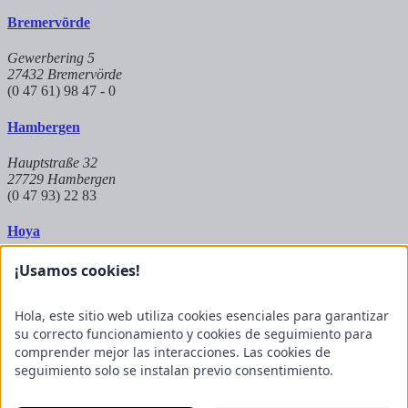
Bremervörde
Gewerbering 5
27432 Bremervörde
(0 47 61) 98 47 - 0
Hambergen
Hauptstraße 32
27729 Hambergen
(0 47 93) 22 83
Hoya
Auf dem Kuhkamp 8
¡Usamos cookies!
27318 Hoya
(0 42 51) 9 83 8 - 573
Hola, este sitio web utiliza cookies esenciales para garantizar
su correcto funcionamiento y cookies de seguimiento para
Partnerbetrieb Mangels
comprender mejor las interacciones. Las cookies de
seguimiento solo se instalan previo consentimiento.
Raiffeisenstraße 20
27624 Geestland
(0 47 45) 23 697 - 50