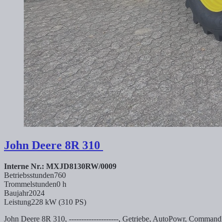
John Deere
8R 310
Interne Nr.: MXJD8130RW/0009
Betriebsstunden
760
Trommelstunden
0 h
Baujahr
2024
Leistung
228 kW (310 PS)
John Deere 8R 310, --------------------, Getriebe, AutoPowr, CommandPro