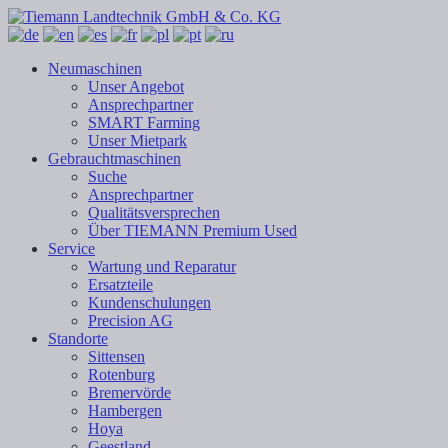
Neumaschinen
Unser Angebot
Ansprechpartner
SMART Farming
Unser Mietpark
Gebrauchtmaschinen
Suche
Ansprechpartner
Qualitätsversprechen
Über TIEMANN Premium Used
Service
Wartung und Reparatur
Ersatzteile
Kundenschulungen
Precision AG
Standorte
Sittensen
Rotenburg
Bremervörde
Hambergen
Hoya
Geestland