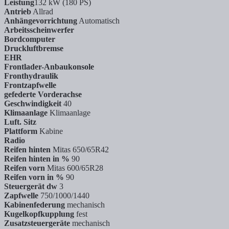
Leistung
132 kW (180 PS)
Antrieb
Allrad
Anhängevorrichtung
Automatisch
Arbeitsscheinwerfer
Bordcomputer
Druckluftbremse
EHR
Frontlader-Anbaukonsole
Fronthydraulik
Frontzapfwelle
gefederte Vorderachse
Geschwindigkeit
40
Klimaanlage
Klimaanlage
Luft. Sitz
Plattform
Kabine
Radio
Reifen hinten
Mitas 650/65R42
Reifen hinten in %
90
Reifen vorn
Mitas 600/65R28
Reifen vorn in %
90
Steuergerät dw
3
Zapfwelle
750/1000/1440
Kabinenfederung
mechanisch
Kugelkopfkupplung
fest
Zusatzsteuergeräte
mechanisch