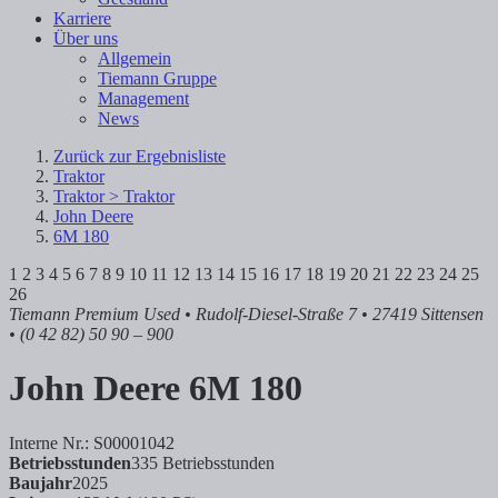
Karriere
Über uns
Allgemein
Tiemann Gruppe
Management
News
Zurück zur Ergebnisliste
Traktor
Traktor > Traktor
John Deere
6M 180
1
2
3
4
5
6
7
8
9
10
11
12
13
14
15
16
17
18
19
20
21
22
23
24
25
26
Tiemann Premium Used
• Rudolf-Diesel-Straße 7 • 27419 Sittensen
• (0 42 82) 50 90 – 900
John Deere
6M 180
Interne Nr.: S00001042
Betriebsstunden
335 Betriebsstunden
Baujahr
2025