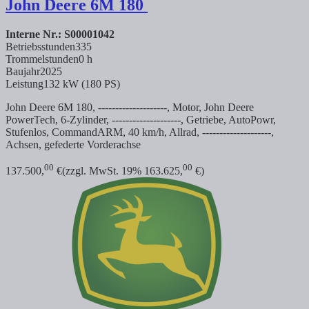
John Deere
6M 180
Interne Nr.: S00001042
Betriebsstunden
335
Trommelstunden
0 h
Baujahr
2025
Leistung
132 kW (180 PS)
John Deere 6M 180, --------------------, Motor, John Deere
PowerTech, 6-Zylinder, --------------------, Getriebe, AutoPowr,
Stufenlos, CommandARM, 40 km/h, Allrad, --------------------,
Achsen, gefederte Vorderachse
00
00
137.500,
€
(zzgl. MwSt. 19% 163.625,
€)