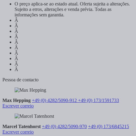
O preço aplica-se ao estado atual. Oferta sujeita a alterações.
Sujeito a erros, alterações e venda prévia. Todas as
informações sem garantia.
Â
Â
Â
Â
Â
Â
Â
Â
Â
Â
Pessoa de contacto
Max Hepping
+49 (0) 4282/5090-912
+49 (0) 173/1591733
Escrever correio
Marcel Tatenhorst
+49 (0) 4282/5090-970
+49 (0) 173/6845215
Escrever correio