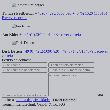
Tamara Freiberger
+49 (0) 4282/5090-930
+49 (0) 1520 1550191
Escrever correio
Jan Ehler
+49 (0)1520/155 0140
Escrever correio
Dirk Detjen
+49 (0) 4282/5090-920
+49 (0) 172/5134879
Escrever
correio
Pedido de contacto
Sim,
aceito a
política de privacidade
.
Enviar inquérito
Tiemann Landtechnik GmbH & Co. KG