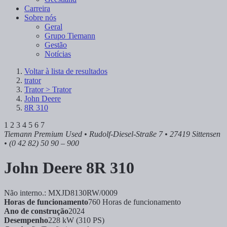
Carreira
Sobre nós
Geral
Grupo Tiemann
Gestão
Notícias
Voltar à lista de resultados
trator
Trator > Trator
John Deere
8R 310
1
2
3
4
5
6
7
Tiemann Premium Used
• Rudolf-Diesel-Straße 7 • 27419 Sittensen
• (0 42 82) 50 90 – 900
John Deere
8R 310
Não interno.: MXJD8130RW/0009
Horas de funcionamento
760 Horas de funcionamento
Ano de construção
2024
Desempenho
228 kW (310 PS)