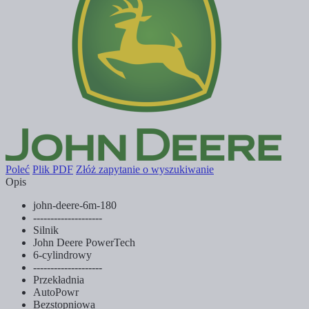
Poleć
Plik PDF
Złóż zapytanie o wyszukiwanie
Opis
john-deere-6m-180
--------------------
Silnik
John Deere PowerTech
6-cylindrowy
--------------------
Przekładnia
AutoPowr
Bezstopniowa