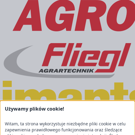
Używamy plików cookie!
Witam, ta strona wykorzystuje niezbędne pliki cookie w celu
zapewnienia prawidłowego funkcjonowania oraz śledzące