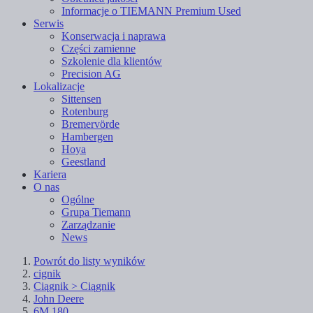
Informacje o TIEMANN Premium Used
Serwis
Konserwacja i naprawa
Części zamienne
Szkolenie dla klientów
Precision AG
Lokalizacje
Sittensen
Rotenburg
Bremervörde
Hambergen
Hoya
Geestland
Kariera
O nas
Ogólne
Grupa Tiemann
Zarządzanie
News
Powrót do listy wyników
cignik
Ciągnik > Ciągnik
John Deere
6M 180