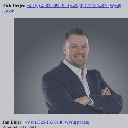
Dirk Detjen
+49 (0) 4282/5090-920
+49 (0) 172/5134879
Wyślij
pocztę
Jan Ehler
+49 (0)1520/155 0140
Wyślij pocztę
Wniosek o kontakt