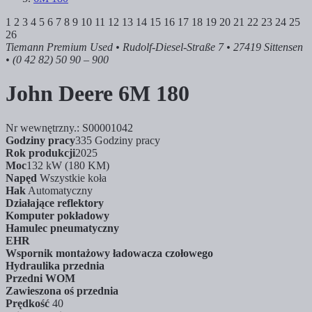
1
2
3
4
5
6
7
8
9
10
11
12
13
14
15
16
17
18
19
20
21
22
23
24
25
26
Tiemann Premium Used
• Rudolf-Diesel-Straße 7 • 27419 Sittensen
• (0 42 82) 50 90 – 900
John Deere
6M 180
Nr wewnętrzny.: S00001042
Godziny pracy
335 Godziny pracy
Rok produkcji
2025
Moc
132 kW (180 KM)
Napęd
Wszystkie koła
Hak
Automatyczny
Działające reflektory
Komputer pokładowy
Hamulec pneumatyczny
EHR
Wspornik montażowy ładowacza czołowego
Hydraulika przednia
Przedni WOM
Zawieszona oś przednia
Prędkość
40