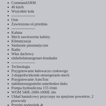
CommandARM
40 km/h
Wszystkie koła
--------------------
Osie
Zawieszona oś przednia
--------------------
Kabina
Mech zawieszenia kabiny.
Klimatyzacja
Siedzenie pneumatyczne
Radio
Właz dachowy
einhebelsteuergeraet-frontlader
--------------------
Technologia
Przygotowanie ładowacza czołowego
3-doppeltwirkende-steuergeraete-mech
Przygotowanie AutoTrac
stabilisierungsstrebe-unterlenker-links
Pompa hydrauliczna 155 l/min
WOM 540E-1000-1000E obr.
Układ hamulcowy przyczepy na sprężone powietrze, 2
przewody
Przedni podnośnik 4t