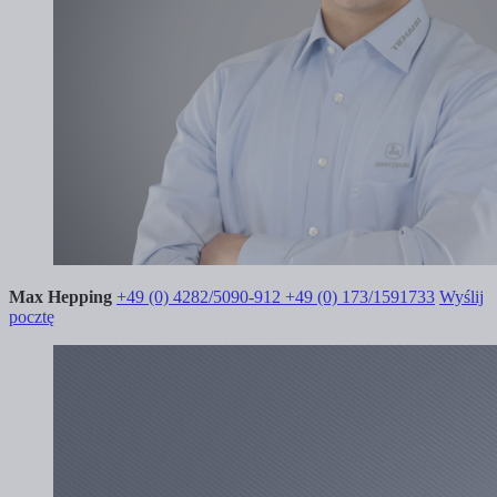
Max Hepping
+49 (0) 4282/5090-912
+49 (0) 173/1591733
Wyślij
pocztę