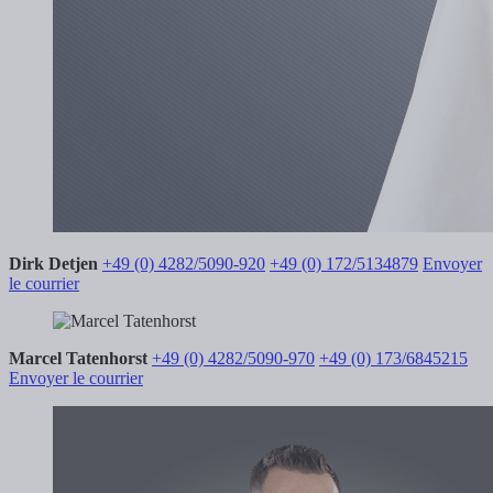
Dirk Detjen
+49 (0) 4282/5090-920
+49 (0) 172/5134879
Envoyer
le courrier
Marcel Tatenhorst
+49 (0) 4282/5090-970
+49 (0) 173/6845215
Envoyer le courrier