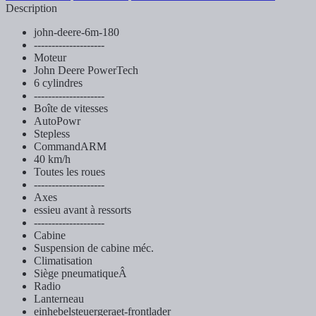
Description
john-deere-6m-180
--------------------
Moteur
John Deere PowerTech
6 cylindres
--------------------
Boîte de vitesses
AutoPowr
Stepless
CommandARM
40 km/h
Toutes les roues
--------------------
Axes
essieu avant à ressorts
--------------------
Cabine
Suspension de cabine méc.
Climatisation
Siège pneumatiqueÂ
Radio
Lanterneau
einhebelsteuergeraet-frontlader