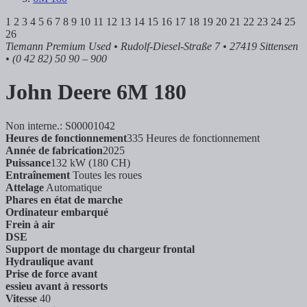
1
2
3
4
5
6
7
8
9
10
11
12
13
14
15
16
17
18
19
20
21
22
23
24
25
26
Tiemann Premium Used
• Rudolf-Diesel-Straße 7 • 27419 Sittensen
• (0 42 82) 50 90 – 900
John Deere
6M 180
Non interne.: S00001042
Heures de fonctionnement
335 Heures de fonctionnement
Année de fabrication
2025
Puissance
132 kW (180 CH)
Entraînement
Toutes les roues
Attelage
Automatique
Phares en état de marche
Ordinateur embarqué
Frein à air
DSE
Support de montage du chargeur frontal
Hydraulique avant
Prise de force avant
essieu avant à ressorts
Vitesse
40