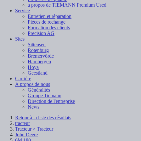
a propos de TIEMANN Premium Used
Service
Entretien et réparation
Pièces de rechange
Formation des clients
Precision AG
Sites
Sittensen
Rotenburg
Bremervörde
Hambergen
Hoya
Geestland
Carrière
A propos de nous
Généralités
Groupe Tiemann
Direction de l'entreprise
News
Retour à la liste des résultats
tracteur
Tracteur > Tracteur
John Deere
6M 180